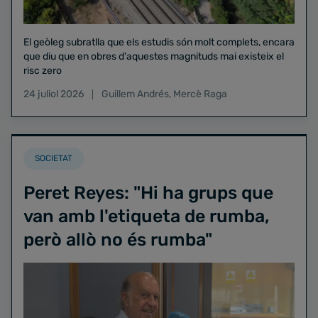
El geòleg subratlla que els estudis són molt complets, encara
que diu que en obres d'aquestes magnituds mai existeix el
risc zero
24 juliol 2026
Guillem Andrés
,
Mercè Raga
SOCIETAT
Peret Reyes: "Hi ha grups que
van amb l'etiqueta de rumba,
però allò no és rumba"