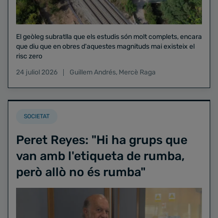
El geòleg subratlla que els estudis són molt complets, encara
que diu que en obres d'aquestes magnituds mai existeix el
risc zero
24 juliol 2026
Guillem Andrés
,
Mercè Raga
SOCIETAT
Peret Reyes: "Hi ha grups que
van amb l'etiqueta de rumba,
però allò no és rumba"