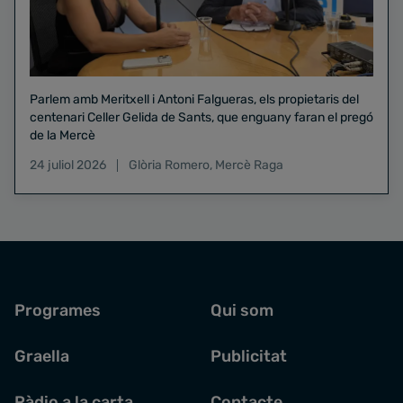
Parlem amb Meritxell i Antoni Falgueras, els propietaris del
centenari Celler Gelida de Sants, que enguany faran el pregó
de la Mercè
24 juliol 2026
Glòria Romero
,
Mercè Raga
Programes
Qui som
Graella
Publicitat
Ràdio a la carta
Contacte