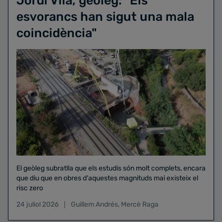
Jordi Vilà, geòleg: "Els
esvorancs han sigut una mala
coincidència"
El geòleg subratlla que els estudis són molt complets, encara
que diu que en obres d'aquestes magnituds mai existeix el
risc zero
24 juliol 2026
Guillem Andrés
,
Mercè Raga