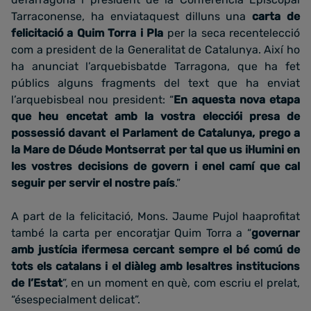
Tarraconense, ha enviataquest dilluns una
carta de
felicitació a Quim Torra i Pla
per la seca recentelecció
com a president de la Generalitat de Catalunya. Així ho
ha anunciat l’arquebisbatde Tarragona, que ha fet
públics alguns fragments del text que ha enviat
l’arquebisbeal nou president: “
En aquesta nova etapa
que heu encetat amb la vostra elecciói presa de
possessió davant el Parlament de Catalunya, prego a
la Mare de Déude Montserrat per tal que us il·lumini en
les vostres decisions de govern i enel camí que cal
seguir per servir el nostre país
.”
A part de la felicitació, Mons. Jaume Pujol haaprofitat
també la carta per encoratjar Quim Torra a “
governar
amb justícia ifermesa cercant sempre el bé comú de
tots els catalans i el diàleg amb lesaltres institucions
de l’Estat
”, en un moment en què, com escriu el prelat,
“ésespecialment delicat”.