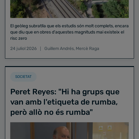
El geòleg subratlla que els estudis són molt complets, encara
que diu que en obres d'aquestes magnituds mai existeix el
risc zero
24 juliol 2026
Guillem Andrés
,
Mercè Raga
SOCIETAT
Peret Reyes: "Hi ha grups que
van amb l'etiqueta de rumba,
però allò no és rumba"