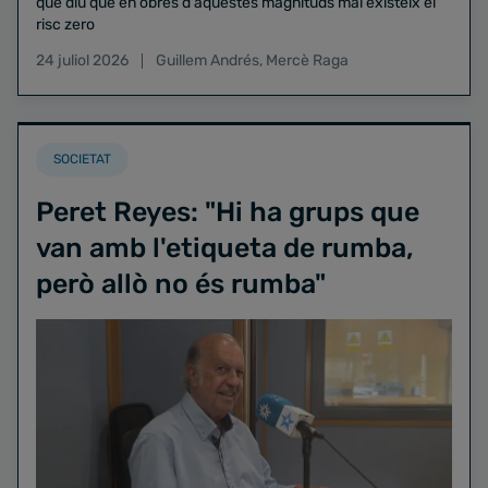
que diu que en obres d'aquestes magnituds mai existeix el
risc zero
24 juliol 2026
Guillem Andrés
,
Mercè Raga
SOCIETAT
Peret Reyes: "Hi ha grups que
van amb l'etiqueta de rumba,
però allò no és rumba"