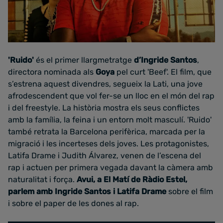
'Ruido'
és el primer llargmetratge
d’Ingride Santos
,
directora nominada als
Goya
pel curt 'Beef'. El film, que
s’estrena aquest divendres, segueix la Lati, una jove
afrodescendent que vol fer-se un lloc en el món del rap
i del freestyle. La història mostra els seus conflictes
amb la família, la feina i un entorn molt masculí. 'Ruido'
també retrata la Barcelona perifèrica, marcada per la
migració i les incerteses dels joves. Les protagonistes,
Latifa Drame i Judith Álvarez, venen de l’escena del
rap i actuen per primera vegada davant la càmera amb
naturalitat i força.
Avui, a El Matí de Ràdio Estel,
parlem amb Ingride Santos i Latifa Drame
sobre el film
i sobre el paper de les dones al rap.