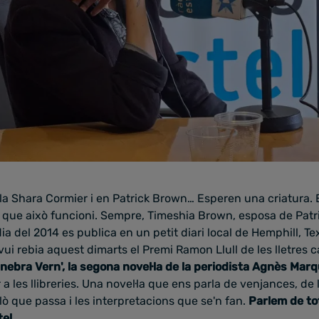
r la Shara Cormier i en Patrick Brown… Esperen una criatura.
 que això funcioni. Sempre, Timeshia Brown, esposa de Patri
a del 2014 es publica en un petit diari local de Hemphill, Tex
ui rebia aquest dimarts el Premi Ramon Llull de les lletres 
inebra Vern', la segona novel·la de la periodista Agnès Mar
 a les llibreries. Una novel·la que ens parla de venjances, d
allò que passa i les interpretacions que se'n fan.
Parlem de to
tel
.