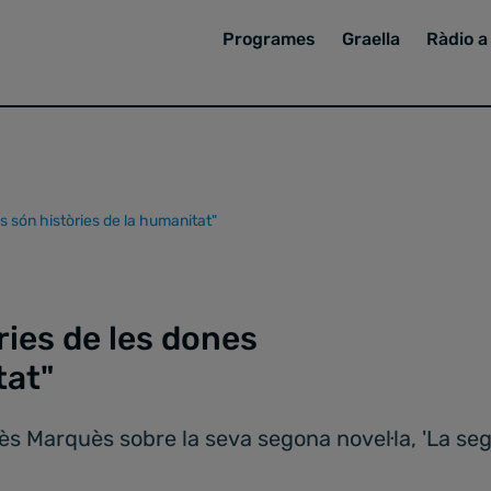
Programes
Graella
Ràdio a 
s són històries de la humanitat"
ies de les dones
tat"
ès Marquès sobre la seva segona novel·la, 'La se