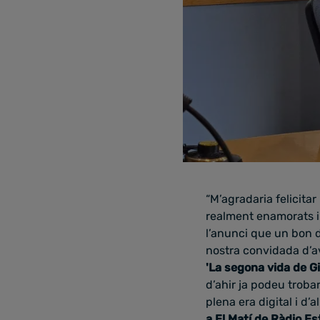
“M’agradaria felicita
realment enamorats i
l’anunci que un bon di
nostra convidada d’av
'La segona vida de G
d’ahir ja podeu trobar
plena era digital i d’
a El Matí de Ràdio Es