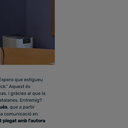
 Espero que estigueu
ck.” Aquest és
as, i gràcies al que la
catalanes. Entremig?
quès
, que a partir
e la comunicació en
t plegat amb l'autora