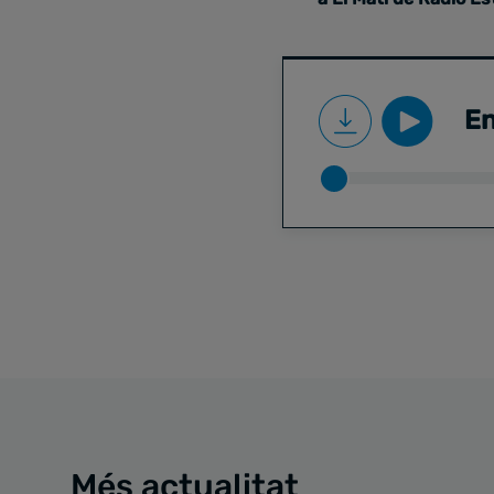
En
Més actualitat