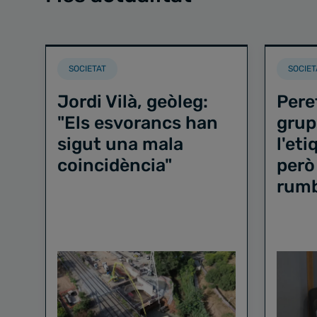
SOCIETAT
SOCIET
Jordi Vilà, geòleg:
Pere
"Els esvorancs han
grup
sigut una mala
l'et
coincidència"
però
rum