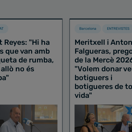
AT
Barcelona
ENTREVISTES
t Reyes: "Hi ha
Meritxell i Anton
s que van amb
Falgueras, preg
iqueta de rumba,
de la Mercè 202
 allò no és
"Volem donar ve
ba"
botiguers i
botigueres de to
vida"