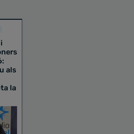
i
oners
6:
u als
ta la