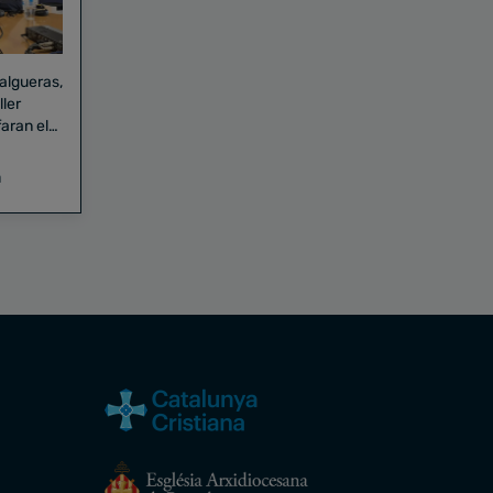
Falgueras,
aran el
a