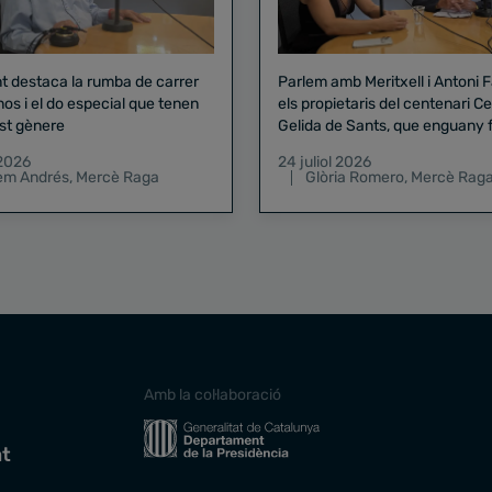
nt destaca la rumba de carrer
Parlem amb Meritxell i Antoni 
nos i el do especial que tenen
els propietaris del centenari Celler
st gènere
Gelida de Sants, que enguany f
pregó de la Mercè
 2026
24 juliol 2026
lem Andrés
,
Mercè Raga
Glòria Romero
,
Mercè Rag
Amb la col·laboració
at