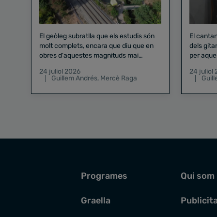
El geòleg subratlla que els estudis són
El canta
molt complets, encara que diu que en
dels gita
obres d'aquestes magnituds mai
per aque
existeix el risc zero
24 juliol 2026
24 juliol
Guillem Andrés
,
Mercè Raga
Guil
Programes
Qui som
Graella
Publicit