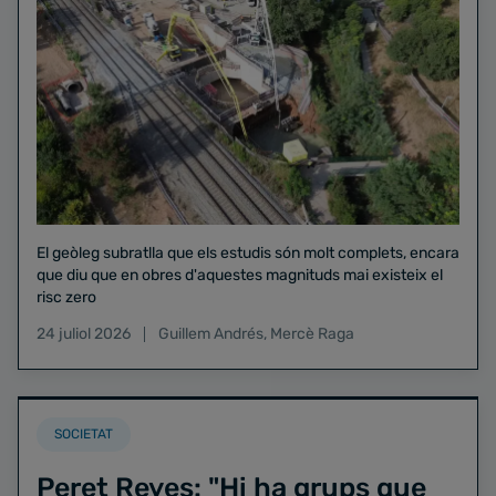
El geòleg subratlla que els estudis són molt complets, encara
que diu que en obres d'aquestes magnituds mai existeix el
risc zero
24 juliol 2026
Guillem Andrés
,
Mercè Raga
SOCIETAT
Peret Reyes: "Hi ha grups que