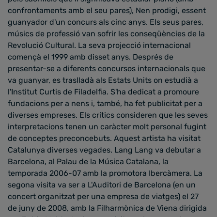
confrontaments amb el seu pares), Nen prodigi, essent
guanyador d'un concurs als cinc anys. Els seus pares,
músics de professió van sofrir les conseqüències de la
Revolució Cultural. La seva projecció internacional
començà el 1999 amb disset anys. Després de
presentar-se a diferents concursos internacionals que
va guanyar, es traslladà als Estats Units on estudià a
l'Institut Curtis de Filadelfia. S'ha dedicat a promoure
fundacions per a nens i, també, ha fet publicitat per a
diverses empreses. Els crítics consideren que les seves
interpretacions tenen un caràcter molt personal fugint
de conceptes preconcebuts. Aquest artista ha visitat
Catalunya diverses vegades. Lang Lang va debutar a
Barcelona, al Palau de la Música Catalana, la
temporada 2006-07 amb la promotora Ibercàmera. La
segona visita va ser a L'Auditori de Barcelona (en un
concert organitzat per una empresa de viatges) el 27
de juny de 2008, amb la Filharmònica de Viena dirigida