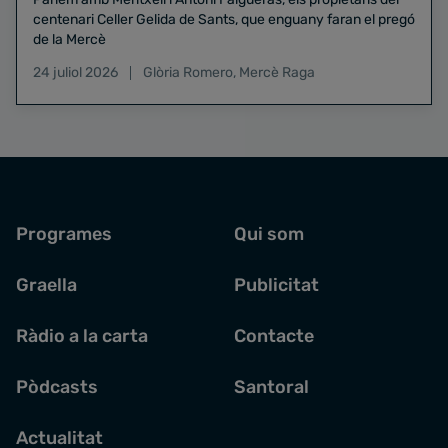
centenari Celler Gelida de Sants, que enguany faran el pregó
de la Mercè
24 juliol 2026
Glòria Romero
,
Mercè Raga
Programes
Qui som
Graella
Publicitat
Ràdio a la carta
Contacte
Pòdcasts
Santoral
Actualitat