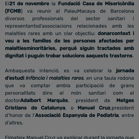
El
21 de novembre
la
Fundació Casa de Misericòrdia
(FCMB
) va reunir al PalauMacaya de Barcelona
diversos professionals del sector sanitari i
representantsd’associacions relacionades amb les
malalties rares amb un clar objectiu:
donarcontext i
veu a les famílies de les persones afectades per
malaltiesminoritàries, perquè siguin tractades amb
dignitat i puguin trobar solucions aaquests trastorns
.
Ambaquesta intenció, es va celebrar la
jornada
d’estudi
Infància i malalties rares
, en una taula rodona
que va comptar ambla participació de grans
personalitats dins el món sanitari com el
doctor
Adalbert Marquès
, president de
Metges
Cristians de Catalunya
, o
Manuel Cruz
,president
d’honor de l’
Associació Espanyola de Pediatria
, entre
d’altres.
Elmateix Manuel Cruz va explicar durant la jornada que