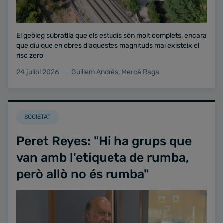
El geòleg subratlla que els estudis són molt complets, encara
que diu que en obres d'aquestes magnituds mai existeix el
risc zero
24 juliol 2026
Guillem Andrés
,
Mercè Raga
SOCIETAT
Peret Reyes: "Hi ha grups que
van amb l'etiqueta de rumba,
però allò no és rumba"