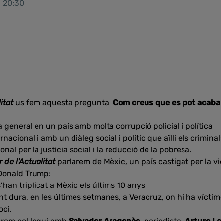
1 20:30
itat
us fem aquesta pregunta:
Com creus que es pot acaba
 general en un país amb molta corrupció policial i política
rnacional i amb un diàleg social i polític que aïlli els criminal
al per la justícia social i la reducció de la pobresa.
 de l'Actualitat
parlarem de Mèxic, un país castigat per la vi
 Donald Trump:
’han triplicat a Mèxic els últims 10 anys
nt dura, en les últimes setmanes, a Veracruz, on hi ha víctim
oci.
ndrem col.loqui amb
Salvador Aragonès,
periodista.
Arturo L