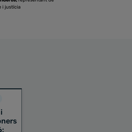
 i justícia
i
oners
6: