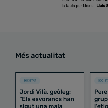
la taula per Mèxic.
Lluis S
Més actualitat
SOCIETAT
SOCIET
Jordi Vilà, geòleg:
Pere
"Els esvorancs han
grup
sigut una mala
l'et