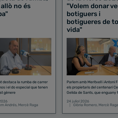
 allò no és
"Volem donar ve
ba"
botiguers i
botigueres de to
vida"
nt destaca la rumba de carrer
Parlem amb Meritxell i Antoni 
nos i el do especial que tenen
els propietaris del centenari Celler
st gènere
Gelida de Sants, que enguany f
pregó de la Mercè
 2026
24 juliol 2026
lem Andrés
,
Mercè Raga
Glòria Romero
,
Mercè Rag