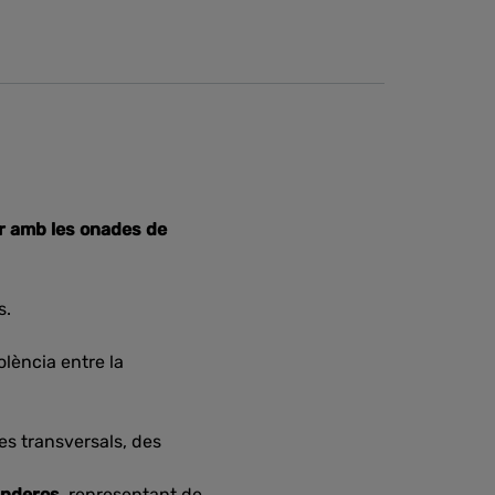
r amb les onades de
s.
olència entre la
es transversals, des
anderos,
representant de