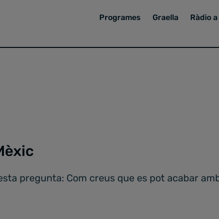
Programes
Graella
Ràdio a 
Mèxic
questa pregunta: Com creus que es pot acabar amb