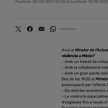
Publicat: 08/03/2017 20:00 Actualitzat: 13/10/202
Comparteix
Avui al
Mirador de l'Actual
violència a Mèxic?
- Amb un treball de neteja
- Amb la col·laboració inte
- Amb un gran pacte nacion
Des de les 19:25 al
Mirador
preocupació per l’efecte
- Els delictes econòmics s
- La violència especialme
d’esglésies fins a locals d’
Durant la tertúlia manti