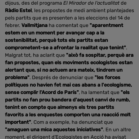
dijous, des del programa
El Mirador de l'actualitat
de
Ràdio Estel
, les propostes de medi ambient plantejades
pels partits que es presenten a les eleccions del 14 de
febrer.
Vallmitjana
ha comentat que
"aparentment
estem en un moment per avançar cap a la
sostenibilitat, perquè tots els partits estan
comprometent-se a afrontar la realitat que tenint"
.
Malgrat tot, ha aclarit que
"això fa sospitar, perquè ara
fan propostes, quan els moviments ecologistes estan
alertant que, si no actuem ara mateix, tindrem un
problema"
. Després de denunciar que
"les forces
polítiques no havien fet mai cas abans a l'ecologisme,
sense complir l'Acord de París"
, ha lamentat que
"els
partits no fan prou bandera d'aquest canvi de rumb,
tenint en compte que almenys els tres partits
favorits a les enquestes comporten una reacció molt
important"
. Com a exemple, ha denunciat que
"amaguen una mica aquestes iniciatives"
. En un altre
moment, el dirigent d'Ecologistes en Acció ha avisat