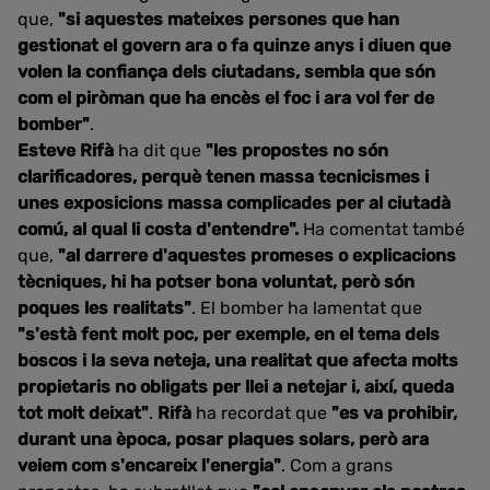
que,
"si aquestes mateixes persones que han
gestionat el govern ara o fa quinze anys i diuen que
volen la confiança dels ciutadans, sembla que són
com el piròman que ha encès el foc i ara vol fer de
bomber"
.
Esteve Rifà
ha dit que
"les propostes no són
clarificadores, perquè tenen massa tecnicismes i
unes exposicions massa complicades per al ciutadà
comú, al qual li costa d'entendre".
Ha comentat també
que,
"al darrere d'aquestes promeses o explicacions
tècniques, hi ha potser bona voluntat, però són
poques les realitats"
. El bomber ha lamentat que
"s'està fent molt poc, per exemple, en el tema dels
boscos i la seva neteja, una realitat que afecta molts
propietaris no obligats per llei a netejar i, així, queda
tot molt deixat"
.
Rifà
ha recordat que
"es va prohibir,
durant una època, posar plaques solars, però ara
veiem com s'encareix l'energia"
. Com a grans