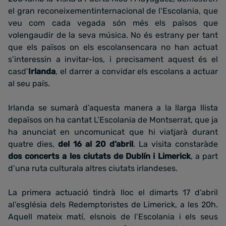
el gran reconeixementinternacional de l’Escolania, que
veu com cada vegada són més els països que
volengaudir de la seva música. No és estrany per tant
que els països on els escolansencara no han actuat
s’interessin a invitar-los, i precisament aquest és el
casd’
Irlanda
, el darrer a convidar els escolans a actuar
al seu país.
Irlanda se sumarà d’aquesta manera a la llarga llista
depaïsos on ha cantat L’Escolania de Montserrat, que ja
ha anunciat en uncomunicat que hi viatjarà durant
quatre dies,
del 16 al 20 d’abril
. La visita constaràde
dos concerts a les ciutats de Dublín i Limerick
, a part
d’una ruta culturala altres ciutats irlandeses.
La primera actuació tindrà lloc el dimarts 17 d’abril
al’església dels Redemptoristes de Limerick, a les 20h.
Aquell mateix matí, elsnois de l’Escolania i els seus