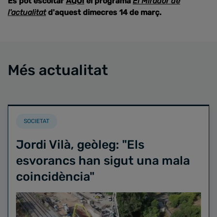
Es pot escoltar
AQUÍ
el programa
El Mirador de
l'actualitat
d'aquest dimecres 14 de març.
Més actualitat
SOCIETAT
Jordi Vilà, geòleg: "Els
esvorancs han sigut una mala
coincidència"