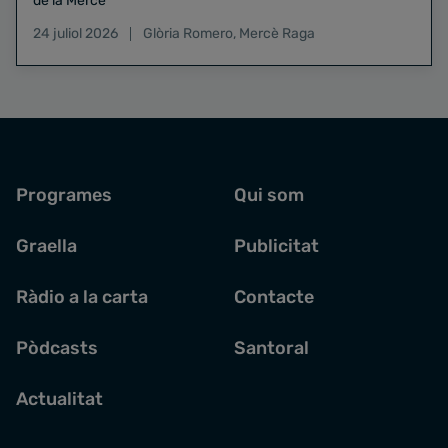
de la Mercè
24 juliol 2026
Glòria Romero
,
Mercè Raga
Programes
Qui som
Graella
Publicitat
Ràdio a la carta
Contacte
Pòdcasts
Santoral
Actualitat