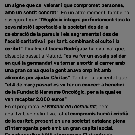
un signe que cal valorar i que compromet persones,
amb un sentit concret"
. En un altre moment, també ha
assegurat que
"l'Església integra perfectament tota la
seva missió i aportació a la societat des de la
celebració de la paraula i els sagraments i des de
l'acció caritativa i, per tant, combinant el culte i la
caritat"
. Finalment
Isama Rodríguez
ha explicat que,
dissabte passat a Mataró,
"es va fer un assaig solidari
en què la germandat va tornar a sortir al carrer amb
una gran caixa que la gent anava omplint amb
aliments per ajudar Càritas"
. També ha comentat que
"el 4 de març passat es va fer un concert a benefici
de la Fundació Maresme Oncològic, per a la qual es
van recaptar 2.000 euros"
.
En el programa '
El Mirador de l'actualitat
', hem
analitzat, en definitiva, tot
el compromís humà i cristià
de la caritat, present en una societat catalana plena
d’interrogants però amb un gran capital social.