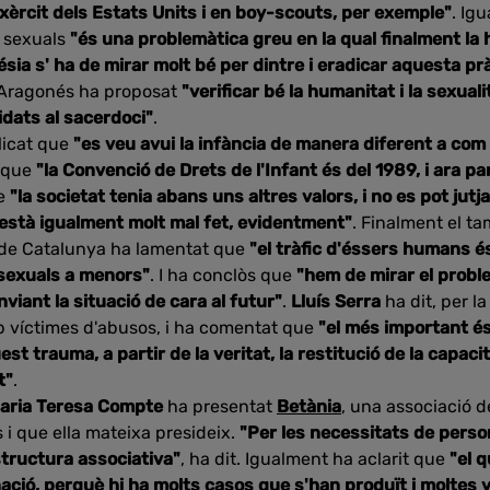
exèrcit dels Estats Units i en boy-scouts, per exemple"
. Ig
 sexuals
"és una problemàtica greu en la qual finalment la 
lésia s' ha de mirar molt bé per dintre i eradicar aquesta p
, Aragonés ha proposat
"verificar bé la humanitat i la sexual
didats al sacerdoci"
.
licat que
"es veu avui la infància de manera diferent a com 
t que
"la Convenció de Drets de l'Infant és del 1989, i ara pa
ue
"la societat tenia abans uns altres valors, i no es pot jutj
e està igualment molt mal fet, evidentment"
. Finalment el t
l de Catalunya ha lamentat que
"el tràfic d'éssers humans é
 sexuals a menors"
. I ha conclòs que
"hem de mirar el proble
viant la situació de cara al futur"
.
Lluís Serra
ha dit, per 
 víctimes d'abusos, i ha comentat que
"el més important és
t trauma, a partir de la veritat, la restitució de la capaci
t"
.
aria Teresa Compte
ha presentat
Betània
, una associació d
 i que ella mateixa presideix.
"Per les necessitats de pers
structura associativa"
, ha dit. Igualment ha aclarit que
"el 
ació, perquè hi ha molts casos que s'han produït i moltes 