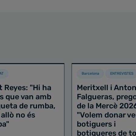
AT
Barcelona
ENTREVISTES
t Reyes: "Hi ha
Meritxell i Anton
s que van amb
Falgueras, preg
iqueta de rumba,
de la Mercè 202
 allò no és
"Volem donar ve
ba"
botiguers i
botigueres de to