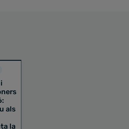
i
oners
6:
u als
ta la