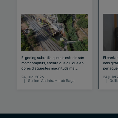
El geòleg subratlla que els estudis són
El canta
molt complets, encara que diu que en
dels gita
obres d'aquestes magnituds mai
per aque
existeix el risc zero
24 juliol 2026
24 juliol
Guillem Andrés
,
Mercè Raga
Guil