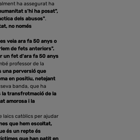
ualment ha assegurat ha
humanitat s'hi ha posat",
ràctica dels abusos"
.
itat, no només
es veia ara fa 50 anys o
rlem de fets anteriors".
ar un fet d'ara fa 50 anys
ambé professor de la
s una perversió que
ma en positiu, netejant
la seva banda, que ha
 la transfrotmació de la
tat amorosa i la
e laics catòlics per ajudar
ones que hem escoltat,
que és un repte és
víctimes que han patit en