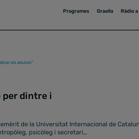
Programes
Graella
Ràdio a 
adicar els abusos"
 per dintre i
 emèrit de la Universitat Internacional de Catalu
ntropòleg, psicòleg i secretari…