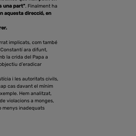
és una part"
. Finalment ha
en aquesta direcció, en
rer.
rrat implicats, com també
 Constantí ara difunt,
mb la crida del Papa a
objectiu d’eradicar
cia i les autoritats civils,
 cap cas davant el mínim
exemple. Hem analitzat,
 de violacions a monges,
 o menys inadequats