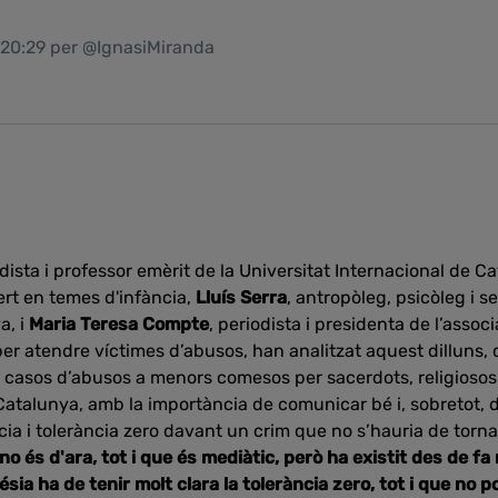
1 20:29 per @IgnasiMiranda
odista i professor emèrit de la Universitat Internacional de C
ert en temes d'infància,
Lluís Serra
, antropòleg, psicòleg i s
a, i
Maria Teresa Compte
, periodista i presidenta de l’asso
 per atendre víctimes d’abusos, han analitzat aquest dilluns
ls casos d’abusos a menors comesos per sacerdots, religiosos 
 Catalunya, amb la importància de comunicar bé i, sobretot, 
ia i tolerància zero davant un crim que no s’hauria de torn
no és d'ara, tot i que és mediàtic, però ha existit des de fa
lésia ha de tenir molt clara la tolerància zero, tot i que no 