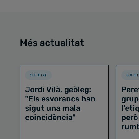
Més actualitat
SOCIETAT
SOCIET
Jordi Vilà, geòleg:
Pere
"Els esvorancs han
grup
sigut una mala
l'et
coincidència"
però
rum