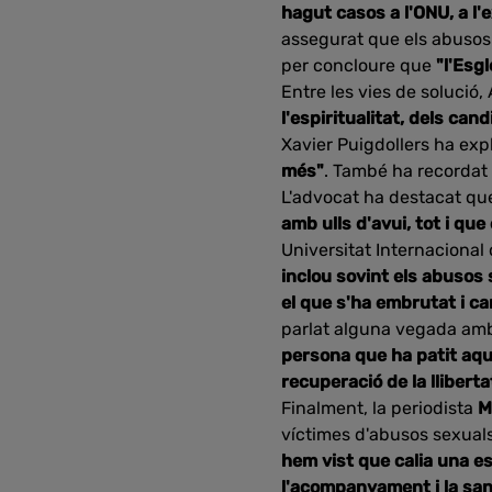
hagut casos a l'ONU, a l'
assegurat que els abusos
per concloure que
"l'Esg
Entre les vies de solució
l'espiritualitat, dels can
Xavier Puigdollers ha exp
més"
. També ha recorda
L'advocat ha destacat q
amb ulls d'avui, tot i qu
Universitat Internaciona
inclou sovint els abusos
el que s'ha embrutat i can
parlat alguna vegada amb
persona que ha patit aques
recuperació de la lliberta
Finalment, la periodista
M
víctimes d'abusos sexuals
hem vist que calia una e
l'acompanyament i la san