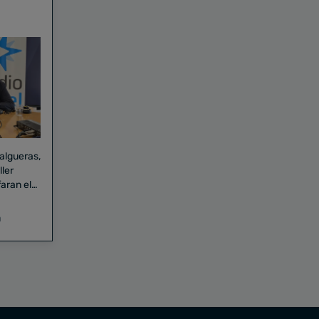
Falgueras,
aran el
a