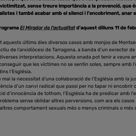
 revictimitzat, sense treure importància a la prevenció, que 
ealistes i també acabar amb el silenci i l'encobriment, anar 
programa
El Mirador de l'actualitat
d'aquest dilluns 11 de feb
ut aquests últims dies diversos casos amb monjos de Montse
ctiu de l’arxidiòcesi de Tarragona, a banda d’un exrector de
 diverses interpretacions. Aquesta onada pot tenir a veure a
conseguir que les víctimes no se sentin soles, sempre amb l’
ns l’Església.
ai la necessitat d'una col·laboració de l’Església amb la justí
ència d’un canvi radical que passi per no tapar ni encobrir
ció d’innocència de tothom, l’Església ha de predicar amb l’
 problema sense oblidar altres perversions, com ara els casos
 o altres comportament sexuals més o menys criminals o més