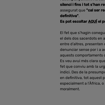
silenci i fins i tot s'han
assegurat que
"cal ser r
definitiva"
.
Es pot escoltar
AQUÍ
el 
El fet que s’hagin coneg
el dels dos sacerdots en a
entre d’altres, presenten
denunciar sense por i a a
aquests comportaments di
Es veu avui més clara que m
fet que conviu amb la urg
indici. Des de la presump
en definitiva, tot aquest
especialment a l’Àfrica,
moralment.