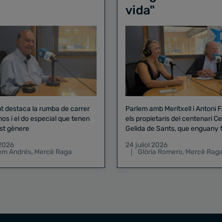
vida"
nt destaca la rumba de carrer
Parlem amb Meritxell i Antoni 
nos i el do especial que tenen
els propietaris del centenari Celler
st gènere
Gelida de Sants, que enguany f
pregó de la Mercè
 2026
24 juliol 2026
lem Andrés
,
Mercè Raga
Glòria Romero
,
Mercè Rag