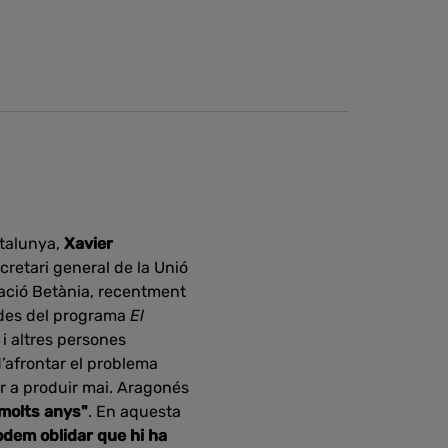
atalunya,
Xavier
ecretari general de la Unió
ciació Betània, recentment
, des del programa
El
i altres persones
d’afrontar el problema
ar a produir mai. Aragonés
 molts anys"
. En aquesta
podem oblidar que hi ha