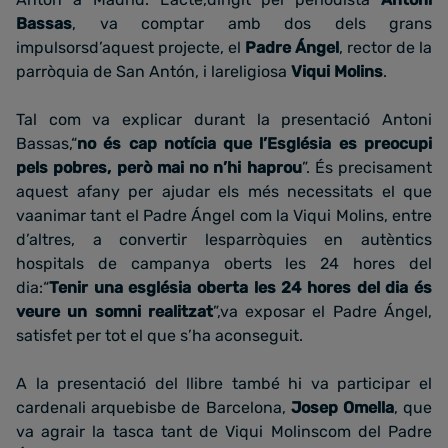
Bassas
, va comptar amb dos dels grans
impulsorsd’aquest projecte, el
Padre Ángel
, rector de la
parròquia de San Antón, i lareligiosa
Viqui Molins
.
Tal com va explicar durant la presentació Antoni
Bassas,“
no és cap notícia que l’Església es preocupi
pels pobres, però mai no n’hi haprou
”. És precisament
aquest afany per ajudar els més necessitats el que
vaanimar tant el Padre Ángel com la Viqui Molins, entre
d’altres, a convertir lesparròquies en autèntics
hospitals de campanya oberts les 24 hores del
dia:“
Tenir una església oberta les 24 hores del dia és
veure un somni realitzat
”,va exposar el Padre Ángel,
satisfet per tot el que s’ha aconseguit.
A la presentació del llibre també hi va participar el
cardenali arquebisbe de Barcelona,
Josep Omella
, que
va agrair la tasca tant de Viqui Molinscom del Padre