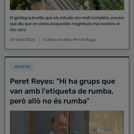
El geòleg subratlla que els estudis són molt complets, encara
que diu que en obres d'aquestes magnituds mai existeix el
risc zero
24 juliol 2026
Guillem Andrés
,
Mercè Raga
SOCIETAT
Peret Reyes: "Hi ha grups que
van amb l'etiqueta de rumba,
però allò no és rumba"