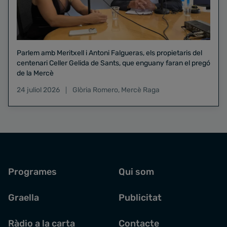
Parlem amb Meritxell i Antoni Falgueras, els propietaris del
centenari Celler Gelida de Sants, que enguany faran el pregó
de la Mercè
24 juliol 2026
Glòria Romero
,
Mercè Raga
Programes
Qui som
Graella
Publicitat
Ràdio a la carta
Contacte