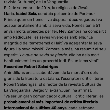
revista Cultura(s) de La Vanguardia.
El 2 de setembre de 2016, la religiosa de Jesús
Maria,
Isabel Solà,
conduïa pel centre de Port-au-
Prince quan un home li va disparar dues vegades i va
acabar brutalment amb la seva vida. Només tenia 51
anys i molts projectes per fer. Mey Zamora ha compartit
amb RàdioEstel les seves vivències amb ella: “La
magntiud del terretremol d'Haití va agegantar la seva
figura i la seva missió”. Zamora, a més, ha resumit el seu
esperit: “
Lo que no se da se pierde,
ella ho deia molt
habitualment i és un proverbi indi. És un lema vital”.
Recordem Robert Saladrigas
Ahir dilluns ens assabentàvem de la mort d’un dels
grans de la literatura catalana, l’escriptor i crític literari
Robert Saladrigas. El director de la revista Cultura de
La Vanguardia, Sergio Vila-SanJuan, ha afirmat:
“Va ser un gran comunicador cultural i crític literari, és
probablement el més important de crítica literària
internacional dels últims 40 anys
, cada setmana.