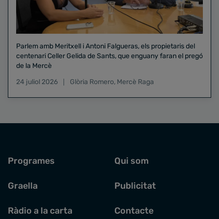
Parlem amb Meritxell i Antoni Falgueras, els propietaris del
centenari Celler Gelida de Sants, que enguany faran el pregó
de la Mercè
24 juliol 2026
Glòria Romero
,
Mercè Raga
Programes
Qui som
Graella
Publicitat
Ràdio a la carta
Contacte