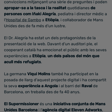
conviccions mitjançant una sèrie de preguntes i poden
apropar-se a la tasca i la realitat
quotidianes
de
persones com
Iñaki Alegría
, pediatra i director mèdic a
l'
Hospital de Gambo
a
Etiòpia
, i col·laborador de Mans
Unides des de fa més d'un lustre.
El Dr. Alegría ha estat un dels protagonistes de la
presentació de la web. Davant d'un auditori ple, el
cooperant català ha emocionat el públic amb les seves
experiències a
Etiòpia
,
un dels països del món que
acull més refugiats
.
La germana
Viqui Molins
també ha participat en la
posada de llarg d'aquest projecte digital i ha compartit
la seva
experiència a Angola
i al barri del
Raval
de
Barcelona, on treballa des de fa 40 anys.
El Supermissioner
és una
iniciativa conjunta de Mans
Unides Barcelona
i l'
agència digital Eleven Adworks
,