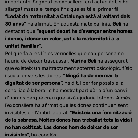
importants. Segons l'exconsellera, en l’actualitat, s’ha
allargat massa el temps fins que es té el primer fill.
“L’edat de maternitat a Catalunya està al voltant dels
30 anys”
ha afirmat. En aquesta mateixa línia,
Geli
ha
destacat que
“aquest debat ha d’avançar entre homes
i dones, i donar un valor just a la maternitat i a la
unitat familiar”
.
Pel que fa a les línies vermelles que cap persona no
hauria de deixar traspassar,
Marina Geli
ha assegurat
que existeix un maltractament soterrat psicològic, físic
i social envers les dones.
“Ningú ha de mermar la
dignitat de ser persona”,
ha dit. I per fer possible la
conciliació laboral, s’ha mostrat partidària d’un canvi
d’horaris perquè creu que això ajudaria tothom. A més,
l’exconsllera ha afirmat que les dones continuen sent
invisibles en l’àmbit laboral.
“Existeix una feminització
de la pobresa. Moltes dones han treballat tota la vida i
no han cotitzat. Les dones hem de deixar de ser
invisibles”,
ha conclòs.