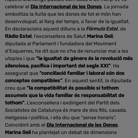
celebrar el
Dia Internacional de les Dones
. La jornada
simbolitza la lluita que les dones de tot el món han
desenvolupat, al llarg del temps, a favor de la igualtat.
En declaracions aquest dilluns a la
Fórmula Estel
, de
Ràdio Estel
, l’exconsellera de Salut
Marina Geli
,
diputada al Parlament i fundadora del Moviment
d’Esquerres, ha dit que no s'ha de renunciar mai a les
utopies i que
“la igualtat de gènere és la revolució més
silenciosa, pacífica i important del segle XXI”
. Ha
assegurat que
“conciliació familiar i laboral són dos
conceptes compatibles”
. En aquest sentit, la diputada
creu que
“la compatibilitat és possible si tothom
assumeix que la vida familiar és responsabilitat de
tothom”
. L’exconsellera i exdirigent del Partit dels
Socialistes de Catalunya és mare de dos fills, casada,
metgessa i política, i ella diu que "sense horaris".
Coincidint amb el
Dia Internacional de les Dones
,
Marina Geli
ha plantejat un debat de dimensions