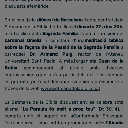
d’aquesta efemèride.
En el cas de la
diòcesi de Barcelona
, l’acte central dela
Setmana de la Bíblia tindrà lloc el
dimarts 27 a les 20h
,
a la basílica dela
Sagrada Família
. L’acte el presidirà el
cardenal Omella
, i constarà d’una
meditació bíblica
sobre la façana de la Passió de la Sagrada Família
a
càrrecdel
Dr. Armand Puig
, rector de l’Ateneu
Universitari Sant Pacià. A més,l’organista
Juan de la
Rubia
acompanyarà al públic amb diverses
improvisacions,que farà a partir del text. L’assistència
és gratuïta, però cal demanarinvitacions prèviament a
través de la web
www.setmanadelabiblia.cat
.
La Setmana de la Bíblia d’aquest any se celebra sota
ellema "
La Paraula és molt a prop teu"
(Dt 30,14), i
compta amb el suport de laConferència Episcopal
Tarraconense i cinc entitats promotores més: l’
Abadia