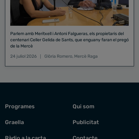
Parlem amb Meritxell i Antoni Falgueras, els propietaris del
centenari Celler Gelida de Sants, que enguany faran el pregó
de la Mercè
24 juliol 2026
Glòria Romero
,
Mercè Raga
Programes
Qui som
Graella
Publicitat
Ràdio a la carta
Contacte