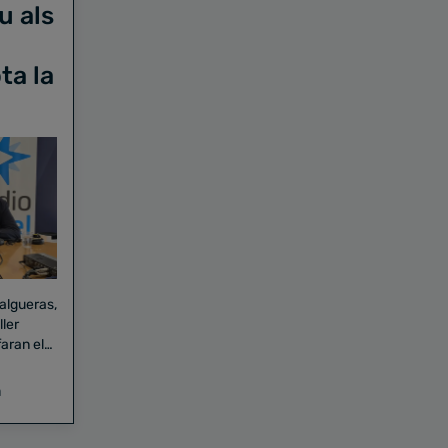
u als
ta la
Falgueras,
aran el
a