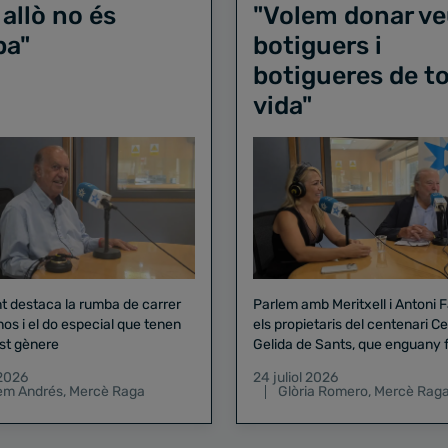
 allò no és
"Volem donar ve
ba"
botiguers i
botigueres de to
vida"
nt destaca la rumba de carrer
Parlem amb Meritxell i Antoni 
nos i el do especial que tenen
els propietaris del centenari Celler
st gènere
Gelida de Sants, que enguany f
pregó de la Mercè
 2026
24 juliol 2026
lem Andrés
,
Mercè Raga
Glòria Romero
,
Mercè Rag