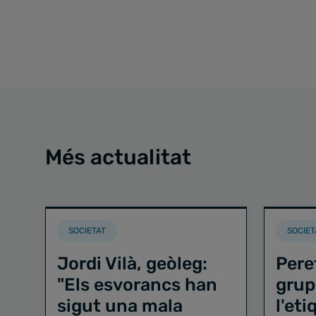
Més actualitat
SOCIETAT
SOCIET
Jordi Vilà, geòleg:
Pere
"Els esvorancs han
grup
sigut una mala
l'et