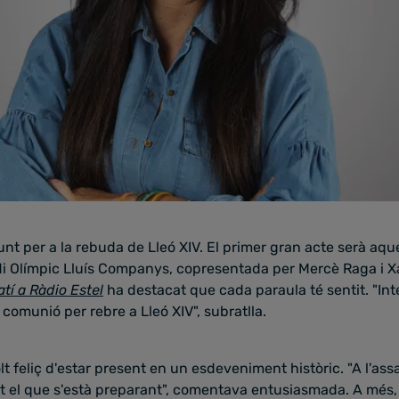
unt per a la rebuda de Lleó XIV. El primer gran acte serà aque
adi Olímpic Lluís Companys, copresentada per Mercè Raga i X
atí a Ràdio Estel
ha destacat que cada paraula té sentit. "Int
omunió per rebre a Lleó XIV", subratlla.
t feliç d'estar present en un esdeveniment històric. "A l'assa
tot el que s'està preparant", comentava entusiasmada. A més