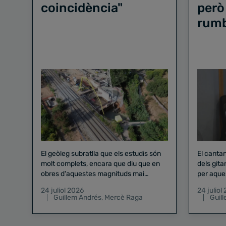
coincidència"
però
rum
El geòleg subratlla que els estudis són
El canta
molt complets, encara que diu que en
dels gita
obres d'aquestes magnituds mai
per aque
existeix el risc zero
24 juliol 2026
24 juliol
Guillem Andrés
,
Mercè Raga
Guil