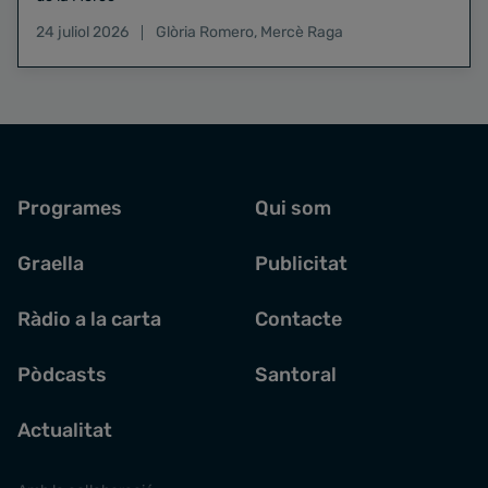
24 juliol 2026
Glòria Romero
,
Mercè Raga
Programes
Qui som
Graella
Publicitat
Ràdio a la carta
Contacte
Pòdcasts
Santoral
Actualitat