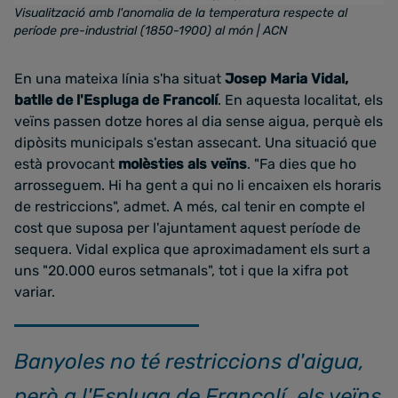
Visualització amb l'anomalia de la temperatura respecte al
període pre-industrial (1850-1900) al món
| ACN
En una mateixa línia s'ha situat
Josep Maria Vidal,
batlle de l'Espluga de Francolí
. En aquesta localitat, els
veïns passen dotze hores al dia sense aigua, perquè els
dipòsits municipals s'estan assecant. Una situació que
està provocant
molèsties als veïns
. "Fa dies que ho
arrosseguem. Hi ha gent a qui no li encaixen els horaris
de restriccions", admet. A més, cal tenir en compte el
cost que suposa per l'ajuntament aquest període de
sequera. Vidal explica que aproximadament els surt a
uns "20.000 euros setmanals", tot i que la xifra pot
variar.
Banyoles no té restriccions d'aigua,
però a l'Espluga de Francolí, els veïns