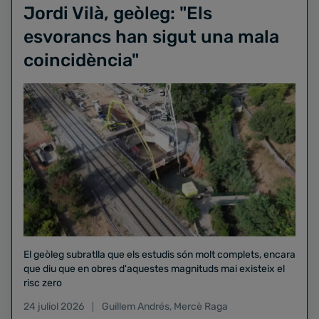
Jordi Vilà, geòleg: "Els
esvorancs han sigut una mala
coincidència"
El geòleg subratlla que els estudis són molt complets, encara
que diu que en obres d'aquestes magnituds mai existeix el
risc zero
24 juliol 2026
Guillem Andrés
,
Mercè Raga