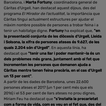
Barcelona, i
Marta Fortuny
, coordinadora general de
Càritas d'Urgell, han destacat aquest dijous, des del
programa
El Mirador de l'actualitat
, la importància que
Càritas tingui actualment estructures per ajudar el
màxim nombre possible de persones a trobar feina i a
tenir un habitatge digne.
Fortuny
ha explicat que,
"en
la presentació conjunta de les diòcesis d'Urgell, Lleida
i Solsona, la xifra de persones ateses és 9.627, de les
quals 2.204 són d'Urgell"
. En aquesta línia, ha
destacat que
"tenir una llar i poder mantenir-la és un
dels problemes més grans, juntament amb el fet que
incrementen les persones que demanen ajuda a
Càritas mentre tenen feina precària, en el cas d'Urgell
un 13 per cent"
.
A partir de les dades de Barcelona, unes 22.600
persones ateses el 2017 (un 1 per cent més que els
2016) i el 53 per cent de llars ateses no prou dignes,
Míriam Feu ha destacat que
"s'instal·la la precarietat
com a forma de vida, com es veu en el fet que, des del