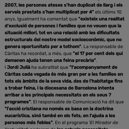
2007, les persones ateses s'han duplicat de llarg i els
serveis prestats s'han multiplicat per 4"
els últims 10
anys. Igualment ha comentat que
"existeix una realitat
d'exclusió de persones i famílies que no veuen que la
situació millori, tot en una relació amb les dificultats
estructurals del nostre model socioeconòmic, que no
genera oportunitats per a tothom"
. La responsable de
Càritas ha recordat, a més, que
"el 17 per cent dels qui
demanen ajuda tenen una feina precària"
.
I
Jordi Julià
ha subratllat que
"l'acompanyament de
Càritas cada vegada és més gran per a les famílies en
tots els àmbits de la seva vida, des de l'habitatge fins
a trobar feina, i la diocesana de Barcelona intenta
arribar a les principals necessitats en els seus 7
programes"
. El responsable de Comunicació ha dit que
"l'acció cristiana no només es basa en la doctrina
eucarística, sinó també en els fets, en l'ajuda a les
persones més febles"
. En el programa '
El Mirador de