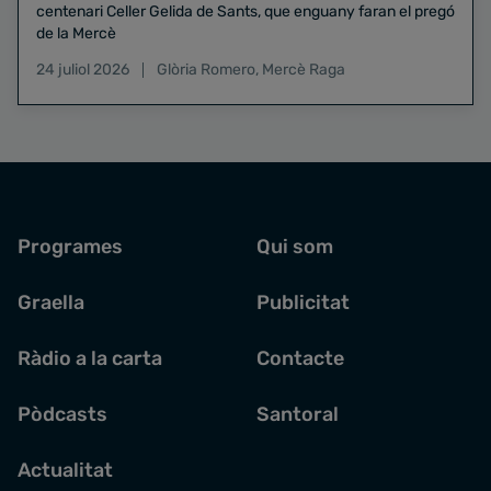
centenari Celler Gelida de Sants, que enguany faran el pregó
de la Mercè
24 juliol 2026
Glòria Romero
,
Mercè Raga
Programes
Qui som
Graella
Publicitat
Ràdio a la carta
Contacte
Pòdcasts
Santoral
Actualitat