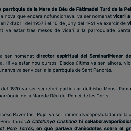
la
parròquia de la Mare de Déu de Fàtimadel Turó de la Pei
ia nova que encara nofuncionava, va ser nomenat
vicari 
 el17 d’abril del 1957 i el 10 de juny del 1961 va exercir de
v
nt va estar tres mesos de vicari a la parròquiade Santa
 va ser nomenat
director espiritual del SeminariMenor 
ia. Hi va estar nou cursos. Elsdos últims va ser, alhora, vi
-unanys va ser vicari a la parròquia de Sant Pancràs.
t del 1970 va ser secretari particular delbisbe Mons. Ra
a parròquia de la Marede Déu del Remei de les Corts.
ncesc Raventós i Pujol va ser nomenatvicepostulador de la c
 Pere Tarrés.
A
Catalunya Cristiana
hi col·laboravaperiòdi
at Pere Tarrés
, en què parlava d’anècdotes sobre el g