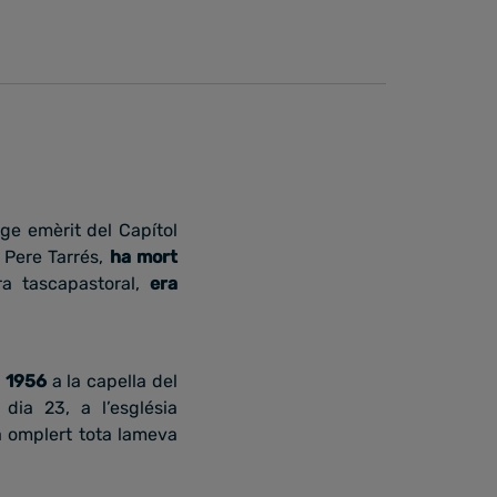
ge emèrit del Capítol
 Pere Tarrés,
ha mort
ra tascapastoral,
era
l 1956
a la capella del
dia 23, a l’església
ha omplert tota lameva