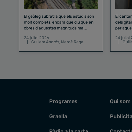
El geòleg subratlla que els estudis són
El canta
molt complets, encara que diu que en
dels gita
obres d'aquestes magnituds mai
per aque
existeix el risc zero
24 juliol 2026
24 juliol
Guillem Andrés
,
Mercè Raga
Guil
Programes
Qui som
Graella
Publicit
Ràdio a la carta
Contact