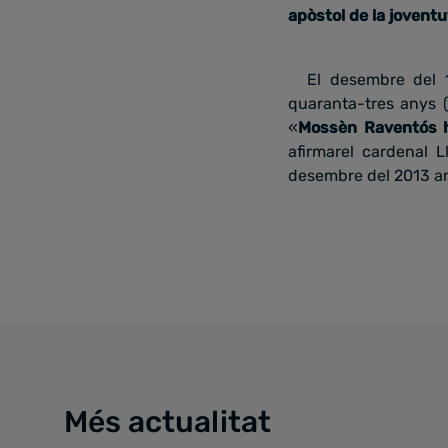
apòstol de la joventu
El desembre del 1
quaranta-tres anys (
«
Mossèn Raventós ha
afirmarel cardenal L
desembre del 2013 amb
Més actualitat