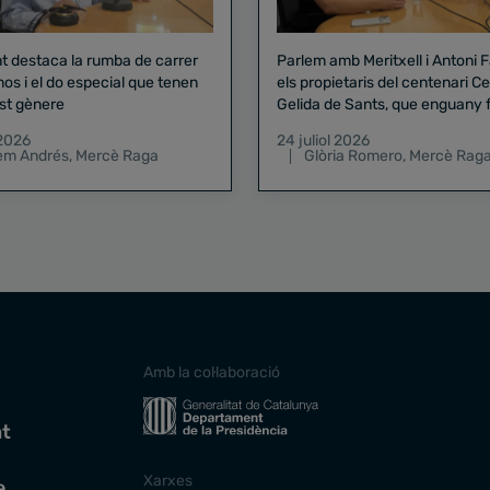
nt destaca la rumba de carrer
Parlem amb Meritxell i Antoni 
nos i el do especial que tenen
els propietaris del centenari Celler
st gènere
Gelida de Sants, que enguany f
pregó de la Mercè
 2026
24 juliol 2026
lem Andrés
,
Mercè Raga
Glòria Romero
,
Mercè Rag
Amb la col·laboració
at
Xarxes
e