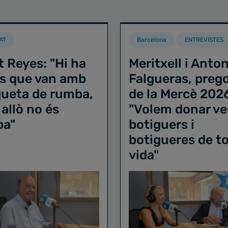
AT
Barcelona
ENTREVISTES
t Reyes: "Hi ha
Meritxell i Anton
s que van amb
Falgueras, preg
iqueta de rumba,
de la Mercè 202
 allò no és
"Volem donar ve
ba"
botiguers i
botigueres de to
vida"