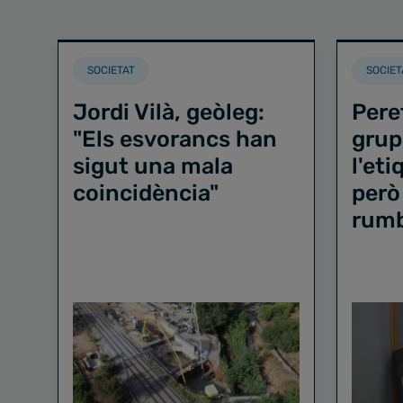
SOCIETAT
SOCIET
Jordi Vilà, geòleg:
Pere
"Els esvorancs han
grup
sigut una mala
l'et
coincidència"
però
rum