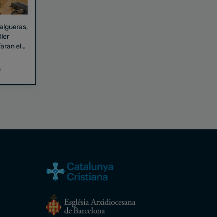
Falgueras,
aran el
a