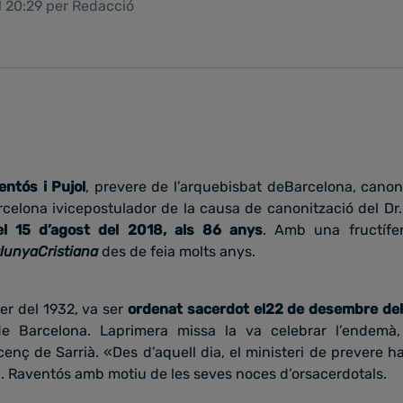
1 20:29 per Redacció
ntós i Pujol
, prevere de l’arquebisbat deBarcelona, canon
rcelona ivicepostulador de la causa de canonització del Dr.
el 15 d’agost del 2018, als 86 anys
. Amb una fructífe
lunyaCristiana
des de feia molts anys.
er del 1932, va ser
ordenat sacerdot el22 de desembre de
de Barcelona. Laprimera missa la va celebrar l’endemà, 
enç de Sarrià. «Des d’aquell dia, el ministeri de prevere 
 Raventós amb motiu de les seves noces d’orsacerdotals.