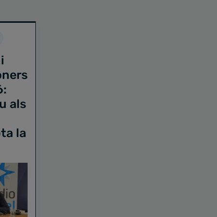
i
oners
6:
u als
ta la