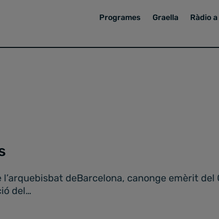
Programes
Graella
Ràdio a 
s
 l’arquebisbat deBarcelona, canonge emèrit del 
ió del…