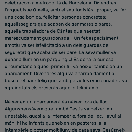
celebracom a metropolità de Barcelona. Divendres
l’arquebisbe Omella, amb el seu todistès i proper, va fer
una cosa bonica, felicitar persones concretes:
aquellsseglars que acaben de ser mares o pares,
aquella treballadora de Càritas que haestat
merescudament guardonada... Un fet especialment
emotiu va ser lafelicitació a un dels guardes de
seguretat que acaba de ser pare. La sevamuller va
donar a llum en un pàrquing...! Es dona la curiosa
circumstància queel primer fill va néixer també en un
aparcament. Divendres algú va anarràpidament a
buscar el pare feliç que, amb paraules emocionades, va
agrair atots els presents aquella felicitació.
Néixer en un aparcament és néixer fora de lloc.
Algunspensàvem que també Jesús va néixer en
unestable, quasi a la intempèrie, fora de lloc. I avui al
món, hi ha infants queneixen en pasteres, a la
intempèrie o potser molt lluny de casa seva. Jesúsneix