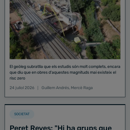
El geòleg subratlla que els estudis són molt complets, encara
que diu que en obres d'aquestes magnituds mai existeix el
risc zero
24 juliol 2026
Guillem Andrés
,
Mercè Raga
SOCIETAT
Peret Reyes: "Hi ha grups que