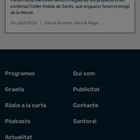
Parlem amb Meritxell i Antoni Falgueras, els propietaris del
centenari Celler Gelida de Sants, que enguany faran el pregó
de la Mercè
24 juliol 2026
Glòria Romero
,
Mercè Raga
Programes
Qui som
Graella
Publicitat
Ràdio a la carta
Contacte
Pòdcasts
Santoral
Actualitat