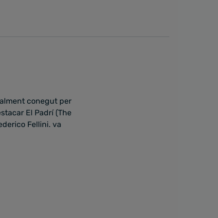
cialment conegut per
estacar El Padrí (The
derico Fellini. va