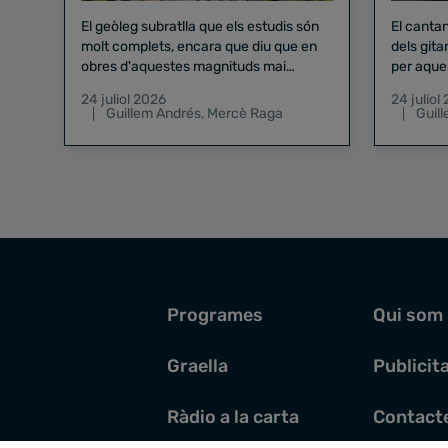
El geòleg subratlla que els estudis són
El canta
molt complets, encara que diu que en
dels gita
obres d'aquestes magnituds mai
per aque
existeix el risc zero
24 juliol 2026
24 juliol
Guillem Andrés
,
Mercè Raga
Guil
Programes
Qui som
Graella
Publicit
Ràdio a la carta
Contact