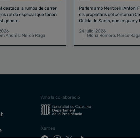
nt destaca la rumba de carrer
Parlem amb Meritxell i Antoni 
nos i el do especial que tenen
els propietaris del centenari Celler
st gènere
Gelida de Sants, que enguany f
pregó de la Mercè
 2026
24 juliol 2026
lem Andrés
,
Mercè Raga
Glòria Romero
,
Mercè Rag
Amb la col·laboració
at
Xarxes
e