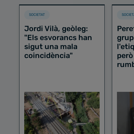
SOCIETAT
SOCIET
Jordi Vilà, geòleg:
Pere
"Els esvorancs han
grup
sigut una mala
l'et
coincidència"
però
rum