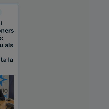
i
oners
6:
u als
ta la