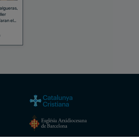
Falgueras,
aran el
a