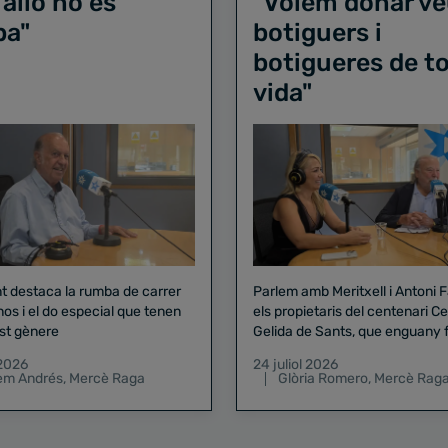
 allò no és
"Volem donar ve
ba"
botiguers i
botigueres de to
vida"
nt destaca la rumba de carrer
Parlem amb Meritxell i Antoni 
nos i el do especial que tenen
els propietaris del centenari Celler
st gènere
Gelida de Sants, que enguany f
pregó de la Mercè
 2026
24 juliol 2026
lem Andrés
,
Mercè Raga
Glòria Romero
,
Mercè Rag