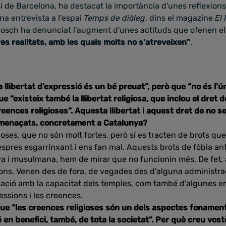
esi de Barcelona, ha destacat la importància d'unes reflexio
na entrevista a l'espai
Temps de diàleg
, dins el magazine
El 
bosch ha denunciat l'augment d'unes actituds que ofenen els
es realitats, amb les quals molts no s'atreveixen"
.
a llibertat d’expressió és un bé preuat”, però que “no és l’
 “existeix també la llibertat religiosa, que inclou el dret 
creences religioses”. Aquesta llibertat i aquest dret de no s
amenaçats, concretament a Catalunya?
gioses, que no són molt fortes, però sí es tracten de brots q
spres esgarrinxant i ens fan mal. Aquests brots de fòbia anti
va i musulmana, hem de mirar que no funcionin més. De fet, 
ions. Venen des de fora, de vegades des d'alguna administra
ació amb la capacitat dels temples, com també d'algunes en
essions i les creences.
que “les creences religioses són un dels aspectes fonament
 en benefici, també, de tota la societat”. Per què creu vost