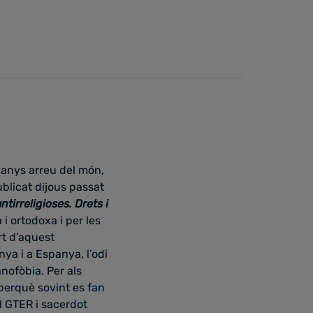
 anys arreu del món,
blicat dijous passat
ntirreligioses. Drets i
 i ortodoxa i per les
rt d’aquest
ya i a Espanya, l’odi
anofòbia. Per als
perquè sovint es fan
el GTER i sacerdot