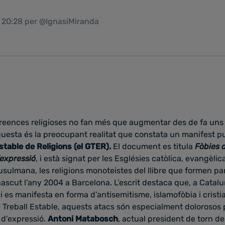
1 20:28 per @IgnasiMiranda
 creences religioses no fan més que augmentar des de fa uns
uesta és la preocupant realitat que constata un manifest pu
stable de Religions (el GTER).
El document es titula
Fòbies a
d’expressió
, i està signat per les Esglésies catòlica, evangèlica
sulmana, les religions monoteistes del llibre que formen pa
ascut l’any 2004 a Barcelona. L’escrit destaca que, a Catalun
x i es manifesta en forma d’antisemitisme, islamofòbia i cristi
Treball Estable, aquests atacs són especialment dolorosos 
t d’expressió.
Antoni Matabosch
, actual president de torn d