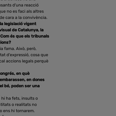
usants d'una reacció
ue no es faci als altres
de cara a la convivència.
a legislació vigent
ovisual de Catalunya, la
 Com és que els tribunals
gions?
pia fama. Això, però,
rtat d'expressió, cosa que
i cal accions legals perquè
Congrés, en què
ue embarassen, en dones
 el bé, poden ser una
hi ha fets, insults o
itats o realitats no
o ens hi tornarem.