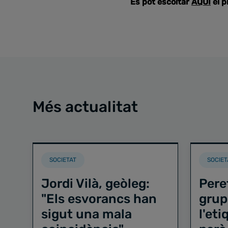
Es pot escoltar
AQUÍ
el 
Més actualitat
SOCIETAT
SOCIET
Jordi Vilà, geòleg:
Pere
"Els esvorancs han
grup
sigut una mala
l'et