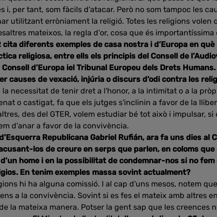
i, per tant, som fàcils d'atacar. Però no som tampoc les ca
 utilitzant erròniament la religió. Totes les religions volen q
saltres mateixos, la regla d'or, cosa que és importantíssima 
 cita diferents exemples de casa nostra i d’Europa en què l
ctica religiosa, entre ells els principis del Consell de l’Audi
l Consell d’Europa iel Tribunal Europeu dels Drets Humans.
 causes de vexació, injúria o discurs d’odi contra les reli
la necessitat de tenir dret a l'honor, a la intimitat o a la prò
at o castigat, fa que els jutges s'inclinin a favor de la llibe
altres, des del GTER, volem estudiar bé tot això i impulsar, s
em d'anar a favor de la convivència.
 d’Esquerra Republicana Gabriel Rufián, ara fa uns dies al 
cs acusant-los de creure en serps que parlen, en coloms q
 d’un home i en la possibilitat de condemnar-nos si no fem
eligios. En tenim exemples massa sovint actualment?
ligions hi ha alguna comissió. I al cap d'uns mesos, notem que 
s a la convivència. Sovint si es fes el mateix amb altres ent
 de la mateixa manera. Potser la gent sap que les creences n