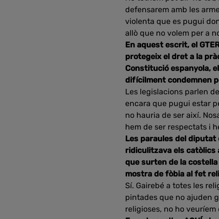
defensarem amb les armes 
violenta que es pugui donar
allò que no volem per a no
En aquest escrit, el GTER
protegeix el dret a la prà
Constitució espanyola, e
difícilment condemnen per
Les legislacions parlen de 
encara que pugui estar pen
no hauria de ser així. Nos
hem de ser respectats i h
Les paraules del diputat
ridiculitzava els catòli
que surten de la costella
mostra de fòbia al fet r
Sí. Gairebé a totes les re
pintades que no ajuden gen
religioses, no ho veuríem