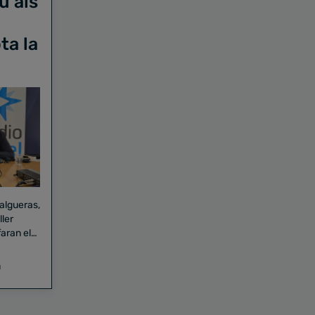
u als
ta la
Falgueras,
aran el
a