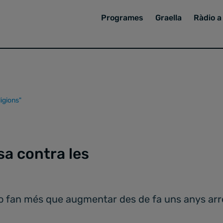
Programes
Graella
Ràdio a 
ligions"
sa contra les
 no fan més que augmentar des de fa uns anys ar