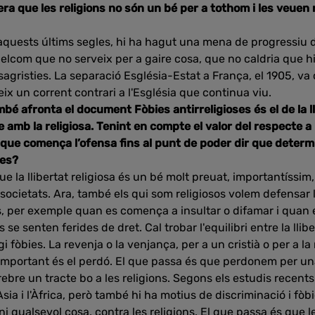
era que les religions no són un bé per a tothom i les veuen
aquests últims segles, hi ha hagut una mena de progressiu d
quelcom que no serveix per a gaire cosa, que no caldria que h
agristies. La separació Església-Estat a França, el 1905, va 
eix un corrent contrari a l'Església que continua viu.
é afronta el document Fòbies antirreligioses és el de la ll
amb la religiosa. Tenint en compte el valor del respecte a l
è que comença l’ofensa fins al punt de poder dir que deter
les?
ue la llibertat religiosa és un bé molt preuat, importantíssim
 societats. Ara, també els qui som religiosos volem defensar l
s, per exemple quan es comença a insultar o difamar i quan e
 se senten ferides de dret. Cal trobar l'equilibri entre la llibe
i fòbies. La revenja o la venjança, per a un cristià o per a la 
important és el perdó. El que passa és que perdonem per un
rebre un tracte bo a les religions. Segons els estudis recents 
Àsia i l'Àfrica, però també hi ha motius de discriminació i fòb
ni qualsevol cosa, contra les religions. El que passa és que 