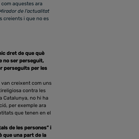
ns com aquestes ara
Mirador de l'actualitat
 creients i que no es
únic dret de que què
de no ser perseguit,
er perseguits per les
ue van creixent com uns
religiosa contra les
a Catalunya, no hi ha
ció, per exemple ara
titats que tenen en el
als de les persones” i
è que una part de la