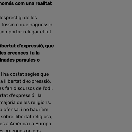
 només com una realitat
esprestigi de les
i fossin o que haguessin
comportar relegar el fet
ibertat d’expressió, que
es creences i a la
minades paraules o
, i ha costat segles que
a llibertat d'expresssió,
s fan discursos de l'odi.
rtat d'expressió i la
majoria de les religions,
a ofensa, i no hauríem
sobre llibertat religiosa,
ies a Amèrica i a Europa.
les creences no ens