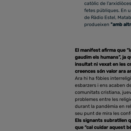
catòlic de l’arxidiòc
fetes públiques. En u
de Ràdio Estel, Mata
produeixen
"amb altr
El manifest afirma que “l
gaudim els humans”, ja que
insultat ni vexat en les 
creences són valor ara 
Ara hi ha fòbies interreli
esbarzers i ens acaben de
comunitats cristiana, jue
problemes entre les relig
durant la pandèmia en rel
seu punt de mira les conf
Els signants subratllen 
que “cal cuidar aquest bé