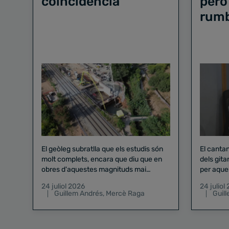
coincidència"
però
rum
El geòleg subratlla que els estudis són
El canta
molt complets, encara que diu que en
dels gita
obres d'aquestes magnituds mai
per aque
existeix el risc zero
24 juliol 2026
24 juliol
Guillem Andrés
,
Mercè Raga
Guil