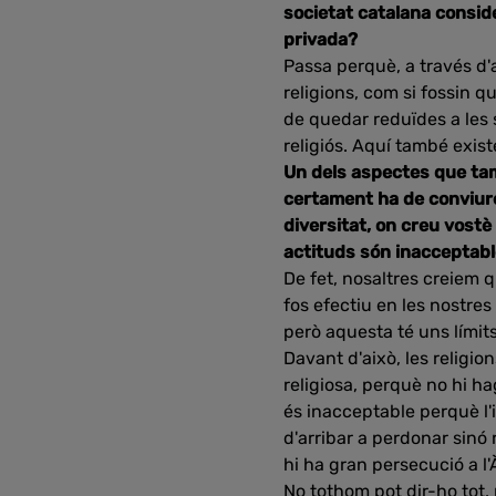
societat catalana consid
privada?
Passa perquè, a través d'
religions, com si fossin 
de quedar reduïdes a les s
religiós. Aquí també exist
Un dels aspectes que tamb
certament ha de conviure 
diversitat, on creu vost
actituds són inacceptab
De fet, nosaltres creiem q
fos efectiu en les nostres
però aquesta té uns límit
Davant d'això, les religions
religiosa, perquè no hi hag
és inacceptable perquè l'
d'arribar a perdonar sinó 
hi ha gran persecució a l'
No tothom pot dir-ho tot, 