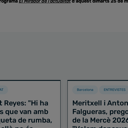
programa
El Mirador de l'actualitat
d'aquest dimarts 25 de m
AT
Barcelona
ENTREVISTES
t Reyes: "Hi ha
Meritxell i Anton
s que van amb
Falgueras, preg
iqueta de rumba,
de la Mercè 202