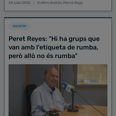
24 juliol 2026
Guillem Andrés
,
Mercè Raga
SOCIETAT
Peret Reyes: "Hi ha grups que
van amb l'etiqueta de rumba,
però allò no és rumba"