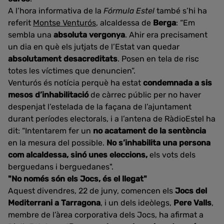
A l’hora informativa de la
Fórmula Estel
també s’hi ha
referit
Montse Venturós
, alcaldessa de
Berga
: “Em
sembla una
absoluta vergonya
. Ahir era precisament
un dia en què els jutjats de l’Estat van quedar
absolutament desacreditats
. Posen en tela de risc
totes les víctimes que denuncien”.
Venturós és notícia perquè ha estat
condemnada a sis
mesos d’inhabilitació
de càrrec públic per no haver
despenjat l’estelada de la façana de l’ajuntament
durant períodes electorals, i a l’antena de RàdioEstel ha
dit: “Intentarem fer un
no acatament de la sentència
en la mesura del possible.
No s’inhabilita una persona
com alcaldessa, sinó unes eleccions,
els vots dels
berguedans i berguedanes".
"No només són els Jocs, és el llegat"
Aquest divendres, 22 de juny, comencen els
Jocs del
Mediterrani a Tarragona
, i un dels ideòlegs,
Pere Valls
,
membre de l’àrea corporativa dels Jocs, ha afirmat a