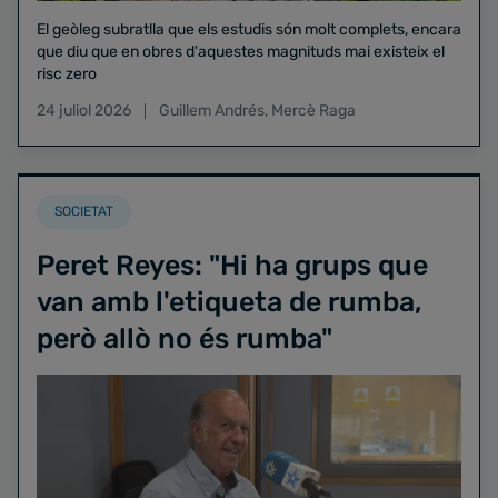
El geòleg subratlla que els estudis són molt complets, encara
que diu que en obres d'aquestes magnituds mai existeix el
risc zero
24 juliol 2026
Guillem Andrés
,
Mercè Raga
SOCIETAT
Peret Reyes: "Hi ha grups que
van amb l'etiqueta de rumba,
però allò no és rumba"