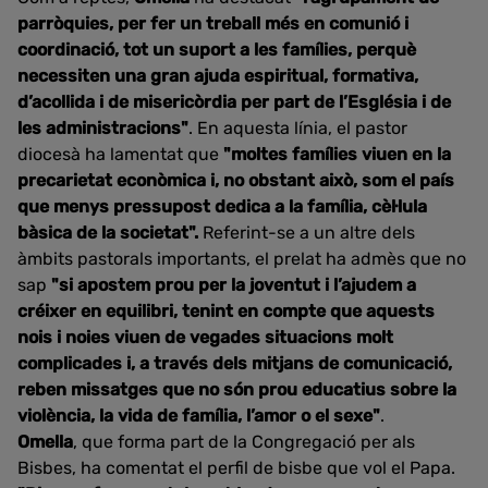
parròquies, per fer un treball més en comunió i
coordinació, tot un suport a les famílies, perquè
necessiten una gran ajuda espiritual, formativa,
d’acollida i de misericòrdia per part de l’Església i de
les administracions"
. En aquesta línia, el pastor
diocesà ha lamentat que
"moltes famílies viuen en la
precarietat econòmica i, no obstant això, som el país
que menys pressupost dedica a la família, cèl·lula
bàsica de la societat".
Referint-se a un altre dels
àmbits pastorals importants, el prelat ha admès que no
sap
"si apostem prou per la joventut i l’ajudem a
créixer en equilibri, tenint en compte que aquests
nois i noies viuen de vegades situacions molt
complicades i, a través dels mitjans de comunicació,
reben missatges que no són prou educatius sobre la
violència, la vida de família, l’amor o el sexe"
.
Omella
, que forma part de la Congregació per als
Bisbes, ha comentat el perfil de bisbe que vol el Papa.