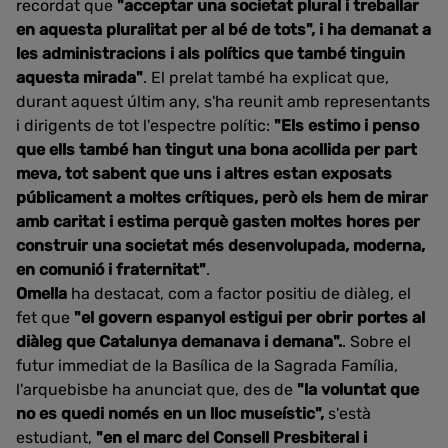
recordat que
"acceptar una societat plural i treballar
en aquesta pluralitat per al bé de tots", i ha demanat a
les administracions i als polítics que també tinguin
aquesta mirada"
. El prelat també ha explicat que,
durant aquest últim any, s'ha reunit amb representants
i dirigents de tot l'espectre polític:
"Els estimo i penso
que ells també han tingut una bona acollida per part
meva, tot sabent que uns i altres estan exposats
públicament a moltes crítiques, però els hem de mirar
amb caritat i estima perquè gasten moltes hores per
construir una societat més desenvolupada, moderna,
en comunió i fraternitat"
.
Omella
ha destacat, com a factor positiu de diàleg, el
fet que
"el govern espanyol estigui per obrir portes al
diàleg que Catalunya demanava i demana".
. Sobre el
futur immediat de la Basílica de la Sagrada Família,
l'arquebisbe ha anunciat que, des de
"la voluntat que
no es quedi només en un lloc museístic",
s'està
estudiant,
"en el marc del Consell Presbiteral i