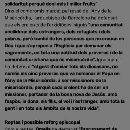
solidaritat perquè doni més i millor fruits"
.
Dins el compromís marcat pel ressò de l’Any de la
Misericòrdia, l'arquebisbe de Barcelona ha defensat
que els creients de l'arxidiòcesi siguin
"una comunitat
acollidora: dels estrangers, dels refugiats i dels
pobres, però també de les persones que no creuen en
Déu i que s’apropen a l’Església per demanar els
sagraments, en tota una actitud dels preveres i de la
comunitat cristiana que és misericòrdia".
Igualment
ha defensat
"el gest d’enviar tots els diocesans, no
només els cinc preveres que va nomenar el Papa en
l’Any de la Misericòrdia, a ser missioners de la
misericòrdia, perquè cada creient ha de ser un
missioner, portador de la bona nova de Jesús, amb
l’espòs, la dona, els fills, el veí i l’estranger, amb tota la
gent i en tots els àmbits de la nostra vida"
.
Reptes i possible reforç episcopal
Com a reptes,
Omella
ha destacat
"l’agrupament de