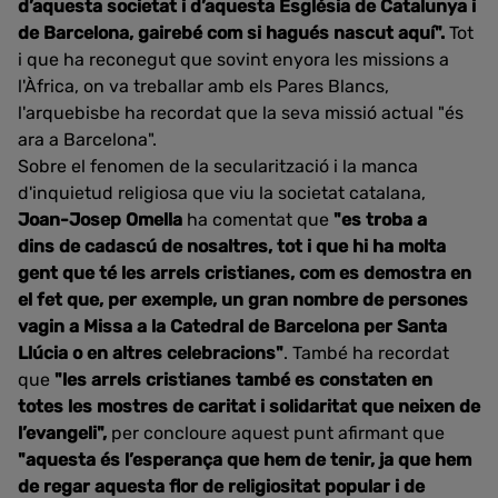
d’aquesta societat i d’aquesta Església de Catalunya i
de Barcelona, gairebé com si hagués nascut aquí".
Tot
i que ha reconegut que sovint enyora les missions a
l'Àfrica, on va treballar amb els Pares Blancs,
l'arquebisbe ha recordat que la seva missió actual "és
ara a Barcelona".
Sobre el fenomen de la secularització i la manca
d'inquietud religiosa que viu la societat catalana,
Joan-Josep Omella
ha comentat que
"es troba a
dins de cadascú de nosaltres, tot i que hi ha molta
gent que té les arrels cristianes, com es demostra en
el fet que, per exemple, un gran nombre de persones
vagin a Missa a la Catedral de Barcelona per Santa
Llúcia o en altres celebracions"
. També ha recordat
que
"les arrels cristianes també es constaten en
totes les mostres de caritat i solidaritat que neixen de
l’evangeli",
per concloure aquest punt afirmant que
"aquesta és l’esperança que hem de tenir, ja que hem
de regar aquesta flor de religiositat popular i de