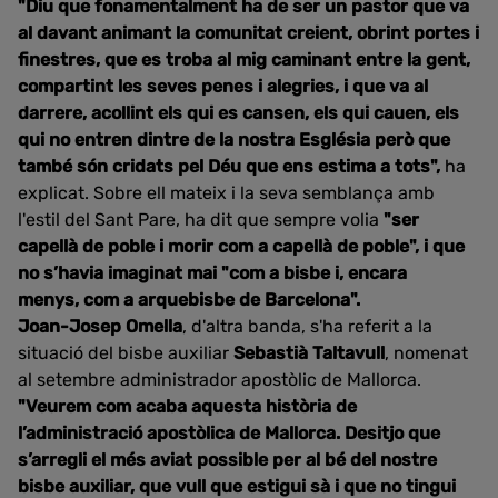
"Diu que fonamentalment ha de ser un pastor que va
al davant animant la comunitat creient, obrint portes i
finestres, que es troba al mig caminant entre la gent,
compartint les seves penes i alegries, i que va al
darrere, acollint els qui es cansen, els qui cauen, els
qui no entren dintre de la nostra Església però que
també són cridats pel Déu que ens estima a tots",
ha
explicat. Sobre ell mateix i la seva semblança amb
l'estil del Sant Pare, ha dit que sempre volia
"ser
capellà de poble i morir com a capellà de poble", i que
no s’havia imaginat mai "com a bisbe i, encara
menys, com a arquebisbe de Barcelona".
Joan-Josep Omella
, d'altra banda, s'ha referit a la
situació del bisbe auxiliar
Sebastià Taltavull
, nomenat
al setembre administrador apostòlic de Mallorca.
"Veurem com acaba aquesta història de
l’administració apostòlica de Mallorca. Desitjo que
s’arregli el més aviat possible per al bé del nostre
bisbe auxiliar, que vull que estigui sà i que no tingui