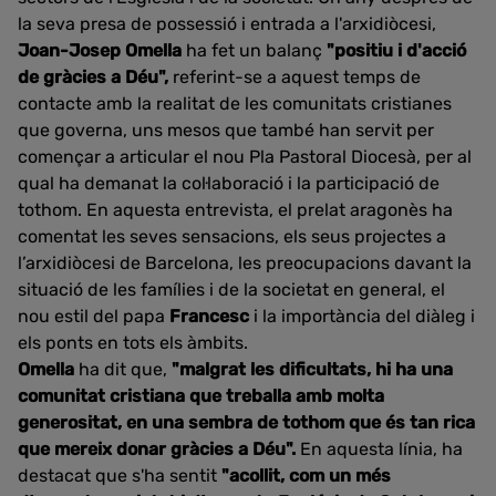
la seva presa de possessió i entrada a l'arxidiòcesi,
Joan-Josep Omella
ha fet un balanç
"positiu i d'acció
de gràcies a Déu",
referint-se a aquest temps de
contacte amb la realitat de les comunitats cristianes
que governa, uns mesos que també han servit per
començar a articular el nou Pla Pastoral Diocesà, per al
qual ha demanat la col·laboració i la participació de
tothom. En aquesta entrevista, el prelat aragonès ha
comentat les seves sensacions, els seus projectes a
l’arxidiòcesi de Barcelona, les preocupacions davant la
situació de les famílies i de la societat en general, el
nou estil del papa
Francesc
i la importància del diàleg i
els ponts en tots els àmbits.
Omella
ha dit que,
"malgrat les dificultats, hi ha una
comunitat cristiana que treballa amb molta
generositat, en una sembra de tothom que és tan rica
que mereix donar gràcies a Déu".
En aquesta línia, ha
destacat que s'ha sentit
"acollit, com un més