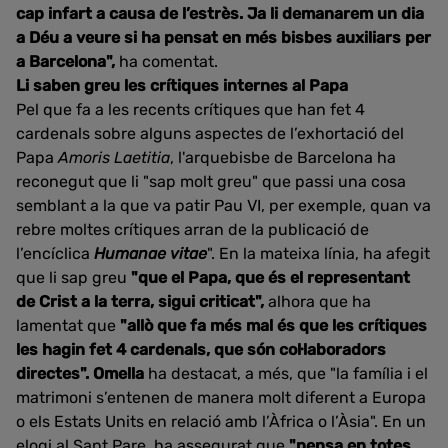
cap infart a causa de l’estrès. Ja li demanarem un dia
a Déu a veure si ha pensat en més bisbes auxiliars per
a Barcelona",
ha comentat.
Li saben greu les crítiques internes al Papa
Pel que fa a les recents crítiques que han fet 4
cardenals sobre alguns aspectes de l’exhortació del
Papa
Amoris Laetitia
, l'arquebisbe de Barcelona ha
reconegut que li "sap molt greu" que passi una cosa
semblant a la que va patir Pau VI, per exemple, quan va
rebre moltes crítiques arran de la publicació de
l’encíclica
Humanae vitae
". En la mateixa línia, ha afegit
que li sap greu
"que el Papa, que és el representant
de Crist a la terra, sigui criticat",
alhora que ha
lamentat que
"allò que fa més mal és que les crítiques
les hagin fet 4 cardenals, que són col·laboradors
directes". Omella
ha destacat, a més, que "la família i el
matrimoni s’entenen de manera molt diferent a Europa
o els Estats Units en relació amb l’Àfrica o l’Àsia". En un
elogi al Sant Pare, ha assegurat que
"pensa en totes