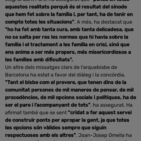
aquestes realitats perquè és el resultat del sínode
que hem fet sobre la família i, per tant, ha de tenir en
compte totes les situacions"
. A més, ha destacat que
"ho ha fet amb tanta cura, amb tanta delicadesa, que
no se salta per res les normes que hi havia sobre la
família i el tractament a les família en crisi, sinó que
ens anima a ser més propers, més misericordiosos a
les famílies amb dificultats".
Un altre dels missatges clars de l'arquebisbe de
Barcelona ha estat a favor del diàleg i la concòrdia.
"Tant el bisbe com el prevere, que tenen dins de la
comunitat persones de mil maneres de pensar, de mil
procedències, de mil opcions socials i polítiques, ha de
ser el pare i l’acompanyant de tots"
, ha assegurat. Ha
afirmat també que se sent
"cridat a fer aquest servei
de construir ponts per apropar la gent, ja que totes
les opcions són vàlides sempre que siguin
respectuoses amb els altres"
. Joan-Josep Omella ha