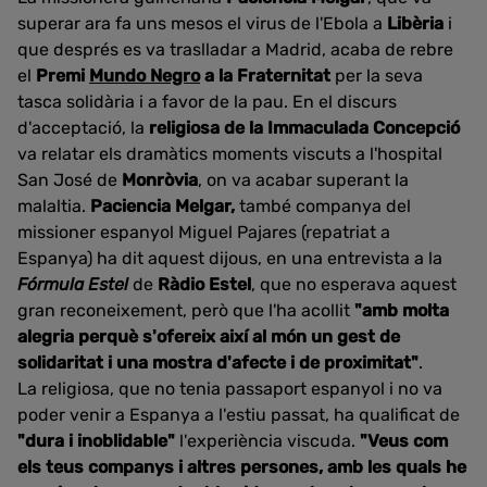
superar ara fa uns mesos el virus de l'Ebola a
Libèria
i
que després es va traslladar a Madrid, acaba de rebre
el
Premi
Mundo Negro
a la Fraternitat
per la seva
tasca solidària i a favor de la pau. En el discurs
d'acceptació, la
religiosa de la Immaculada Concepció
va relatar els dramàtics moments viscuts a l'hospital
San José de
Monròvia
, on va acabar superant la
malaltia.
Paciencia Melgar,
també companya del
missioner espanyol Miguel Pajares (repatriat a
Espanya) ha dit aquest dijous, en una entrevista a la
Fórmula Estel
de
Ràdio Estel
, que no esperava aquest
gran reconeixement, però que l'ha acollit
"amb molta
alegria perquè s'ofereix així al món un gest de
solidaritat i una mostra d'afecte i de proximitat"
.
La religiosa, que no tenia passaport espanyol i no va
poder venir a Espanya a l'estiu passat, ha qualificat de
"dura i inoblidable"
l'experiència viscuda.
"Veus com
els teus companys i altres persones, amb les quals he