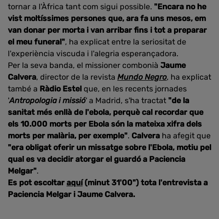
tornar a l'Àfrica tant com sigui possible.
"Encara no he
vist moltíssimes persones que, ara fa uns mesos, em
van donar per morta i van arribar fins i tot a preparar
el meu funeral"
, ha explicat entre la seriositat de
l'experiència viscuda i l'alegria esperançadora.
Per la seva banda, el missioner combonià
Jaume
Calvera
, director de la revista
Mundo Negro
, ha explicat
també a
Ràdio Estel
que, en les recents jornades
'
Antropologia i missió
' a Madrid, s'ha tractat
"de la
sanitat més enllà de l'ebola, perquè cal recordar que
els 10.000 morts per Ebola són la mateixa xifra dels
morts per malària, per exemple"
.
Calvera
ha afegit que
"era obligat oferir un missatge sobre l'Ebola, motiu pel
qual es va decidir atorgar el guardó a Paciencia
Melgar"
.
Es pot escoltar
aquí
(minut 31'00") tota l'entrevista a
Paciencia Melgar i Jaume Calvera.