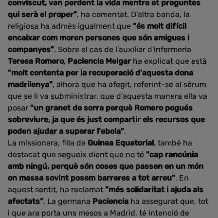
conviscut, van perdent la vida mentre et preguntes
qui serà el proper"
, ha comentat. D'altra banda, la
religiosa ha admès igualment que
"és molt difícil
encaixar com moren persones que són amigues i
companyes"
. Sobre el cas de l'auxiliar d'infermeria
Teresa Romero
,
Paciencia Melgar
ha explicat que està
"molt contenta per la recuperació d'aquesta dona
madrilenya"
, alhora que ha afegit, referint-se al sèrum
que se li va subministrar, que d'aquesta manera ella va
posar
"un granet de sorra perquè Romero pogués
sobreviure, ja que és just compartir els recursos que
poden ajudar a superar l'ebola"
.
La missionera, filla de
Guinea Equatorial
, també ha
destacat que segueix dient que no té
"cap rancúnia
amb ningú, perquè són coses que passen en un món
on massa sovint posem barreres a tot arreu"
. En
aquest sentit, ha reclamat
"més solidaritat i ajuda als
afectats"
. La germana
Paciencia
ha assegurat que, tot
i que ara porta uns mesos a Madrid, té intenció de