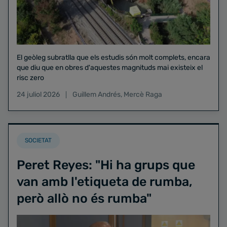
El geòleg subratlla que els estudis són molt complets, encara
que diu que en obres d'aquestes magnituds mai existeix el
risc zero
24 juliol 2026
Guillem Andrés
,
Mercè Raga
SOCIETAT
Peret Reyes: "Hi ha grups que
van amb l'etiqueta de rumba,
però allò no és rumba"