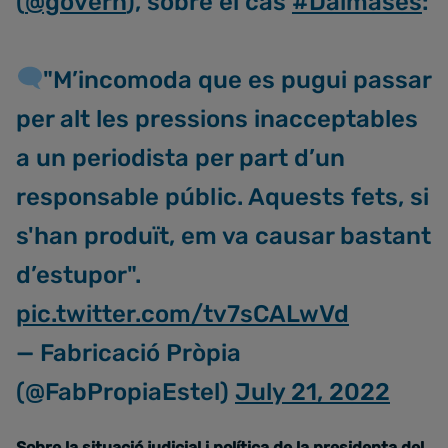
(
@govern
), sobre el cas
#Dalmases
:
"M’incomoda que es pugui passar
per alt les pressions inacceptables
a un periodista per part d’un
responsable públic. Aquests fets, si
s'han produït, em va causar bastant
d’estupor".
pic.twitter.com/tv7sCALwVd
— Fabricació Pròpia
(@FabPropiaEstel)
July 21, 2022
Sobre la situació judicial i política de la presidenta del