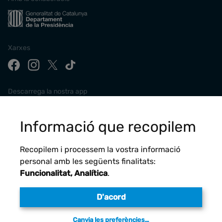
Xarxes
Descarrega la nostra app
Informació que recopilem
Recopilem i processem la vostra informació
personal amb les següents finalitats:
Funcionalitat, Analítica
.
D'acord
Avís legal
Canvia les preferències…