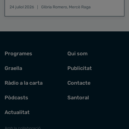
24 juliol 2026
Glòria Romero
,
Mercè Raga
Programes
Qui som
Graella
Publicitat
Ràdio a la carta
Contacte
Pòdcasts
Santoral
Actualitat
Amb la col·laboració