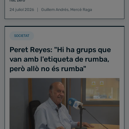
risc zero
24 juliol 2026
Guillem Andrés
,
Mercè Raga
SOCIETAT
Peret Reyes: "Hi ha grups que
van amb l'etiqueta de rumba,
però allò no és rumba"