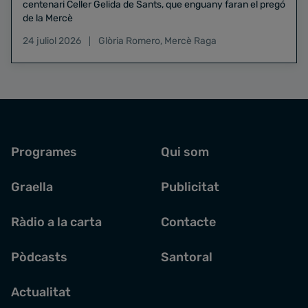
centenari Celler Gelida de Sants, que enguany faran el pregó
de la Mercè
24 juliol 2026
Glòria Romero
,
Mercè Raga
Programes
Qui som
Graella
Publicitat
Ràdio a la carta
Contacte
Pòdcasts
Santoral
Actualitat