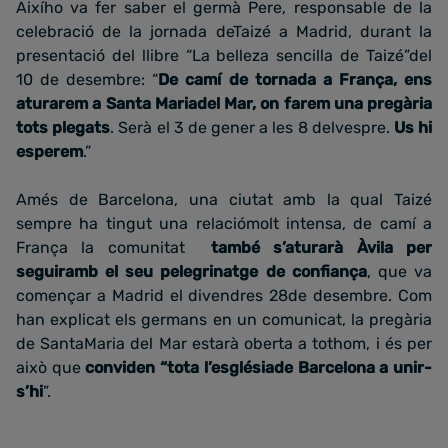
Aixího va fer saber el germà Pere, responsable de la
celebració de la jornada deTaizé a Madrid, durant la
presentació del llibre “La belleza sencilla de Taizé”del
10 de desembre: “
De camí de tornada a França, ens
aturarem a Santa Mariadel Mar, on farem una pregària
tots plegats
. Serà el 3 de gener a les 8 delvespre.
Us hi
esperem
.”
Amés de Barcelona, una ciutat amb la qual Taizé
sempre ha tingut una relaciómolt intensa, de camí a
França la comunitat
també s’aturarà
Àvila per
seguiramb el seu pelegrinatge de confiança
, que va
començar a Madrid el divendres 28de desembre. Com
han explicat els germans en un comunicat, la pregària
de SantaMaria del Mar estarà oberta a tothom, i és per
això que
conviden “tota l’esglésiade Barcelona a unir-
s’hi
”.