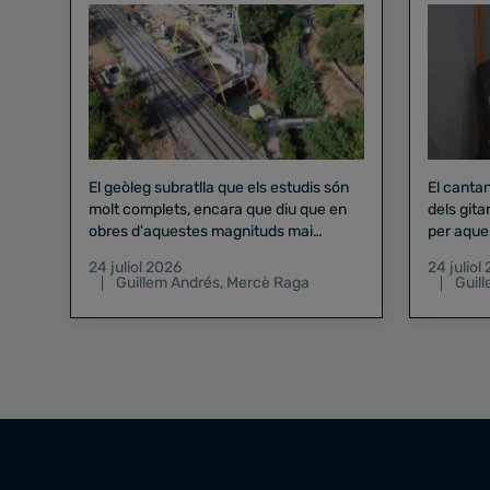
El geòleg subratlla que els estudis són
El canta
molt complets, encara que diu que en
dels gita
obres d'aquestes magnituds mai
per aque
existeix el risc zero
24 juliol 2026
24 juliol
Guillem Andrés
,
Mercè Raga
Guil