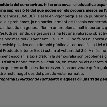
sanitària del coronavirus, hi ha una nova llei educativa espa
ina impressió té del que poden ser els propers mesos en l'
 Orgànica (LOMLOE), ja està en vigor perquè es va publicar 
l els problemes, ja no particularment de l'escola concerta
ma educatiu en general. Tenim un problema molt important, q
'estudi del síndic de greuges ja ha fet una valoració object
de poc més del 60 per cent. I la LOMLOE no fa res ni aporta
revisió positiva en la dotació pública a l'educació. La Llei 
l Producte Interior Brut i estem al voltant del 3,5. A més, n
ament escolar, la taxa d'atur i la demografia són problemes g
I d'altra banda, tenim a Cataluna, en stand by els decrets d'
ns que ens arribin les darreres versions per veure què regule
tre molt mogut des del punt de vista normatiu.
programa
El Mirador de l'actualitat
d'aquest dilluns 11 de gen