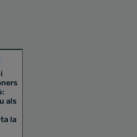
i
oners
6:
u als
ta la