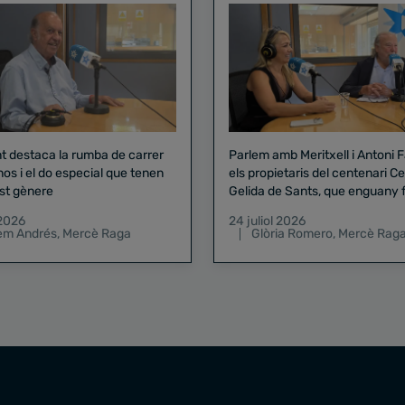
nt destaca la rumba de carrer
Parlem amb Meritxell i Antoni 
nos i el do especial que tenen
els propietaris del centenari Celler
st gènere
Gelida de Sants, que enguany f
pregó de la Mercè
 2026
24 juliol 2026
lem Andrés
,
Mercè Raga
Glòria Romero
,
Mercè Rag