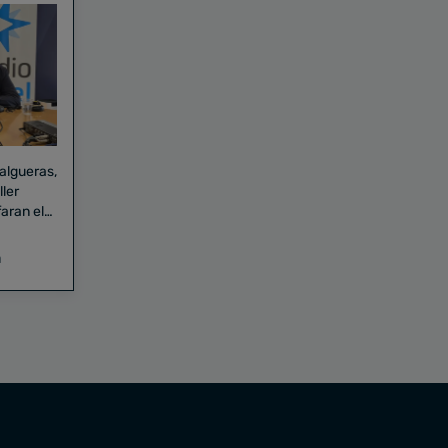
Falgueras,
aran el
a