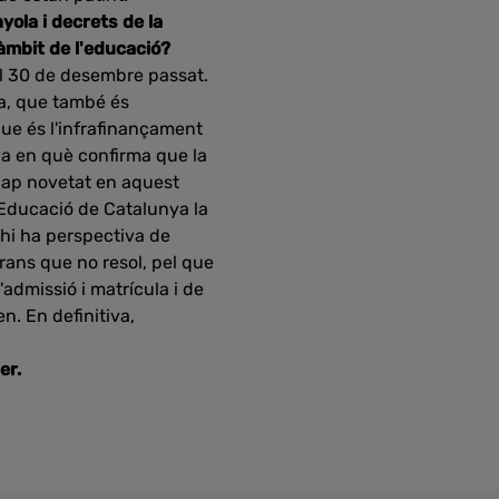
nyola i decrets de la
àmbit de l'educació?
el 30 de desembre passat.
da, que també és
ue és l'infrafinançament
iva en què confirma que la
 cap novetat en aquest
d'Educació de Catalunya la
o hi ha perspectiva de
rans que no resol, pel que
admissió i matrícula i de
n. En definitiva,
er.