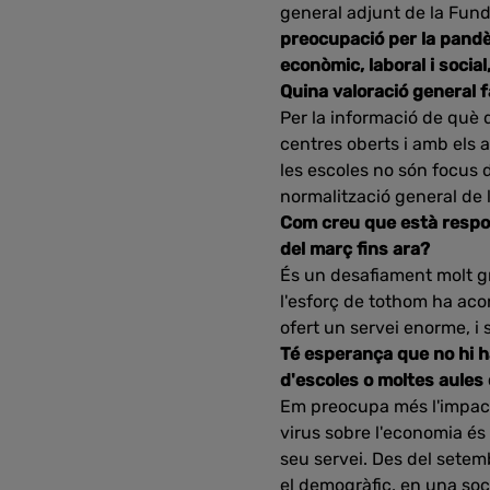
general adjunt de la Fund
preocupació per la pandèm
econòmic, laboral i socia
Quina valoració general 
Per la informació de què 
centres oberts i amb els 
les escoles no són focus d
normalització general de l
Com creu que està respon
del març fins ara?
És un desafiament molt g
l'esforç de tothom ha aco
ofert un servei enorme, i
Té esperança que no hi 
d'escoles o moltes aules
Em preocupa més l'impacte
virus sobre l'economia é
seu servei. Des del setemb
el demogràfic, en una soc