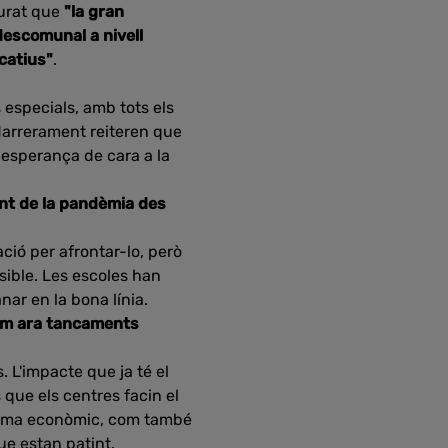
gurat que
"la gran
descomunal a nivell
ucatius"
.
 especials, amb tots els
 darrerament reiteren que
c esperança de cara a la
ent de la pandèmia des
ió per afrontar-lo, però
sible. Les escoles han
ar en la bona línia.
com ara tancaments
 L'impacte que ja té el
que els centres facin el
el tema econòmic, com també
ue estan patint.