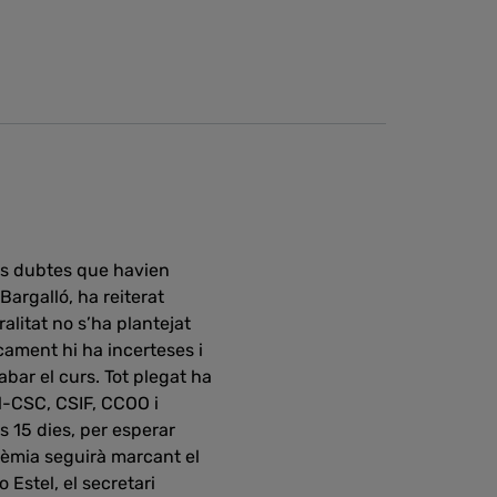
els dubtes que havien
Bargalló, ha reiterat
litat no s’ha plantejat
cament hi ha incerteses i
bar el curs. Tot plegat ha
l-CSC, CSIF, CCOO i
 15 dies, per esperar
ndèmia seguirà marcant el
 Estel, el secretari