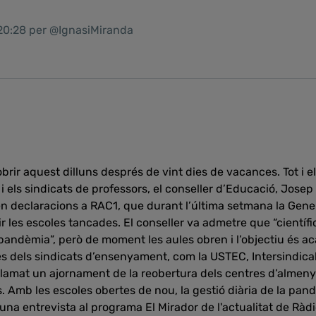
 20:28 per @IgnasiMiranda
obrir aquest dilluns després de vint dies de vacances. Tot i 
 els sindicats de professors, el conseller d’Educació, Josep 
 declaracions a RAC1, que durant l’última setmana la Genera
les escoles tancades. El conseller va admetre que “científi
pandèmia”, però de moment les aules obren i l’objectiu és aca
s dels sindicats d’ensenyament, com la USTEC, Intersindica
amat un ajornament de la reobertura dels centres d’almenys
ns. Amb les escoles obertes de nou, la gestió diària de la pa
 una entrevista al programa El Mirador de l'actualitat de Ràdio