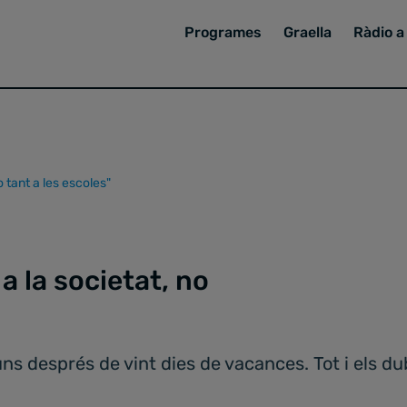
Programes
Graella
Ràdio a 
o tant a les escoles"
a la societat, no
luns després de vint dies de vacances. Tot i els 