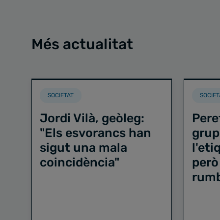
Més actualitat
SOCIETAT
SOCIET
Jordi Vilà, geòleg:
Pere
"Els esvorancs han
grup
sigut una mala
l'et
coincidència"
però
rum