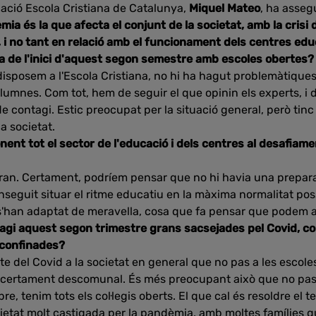
ació Escola Cristiana de Catalunya,
Miquel Mateo
, ha asse
ia és la que afecta el conjunt de la societat, amb la crisi 
l, i no tant en relació amb el funcionament dels centres ed
fa de l'inici d'aquest segon semestre amb escoles obertes?
disposem a l'Escola Cristiana, no hi ha hagut problemàtiques
alumnes. Com tot, hem de seguir el que opinin els experts, i
e contagi. Estic preocupat per la situació general, però tin
a societat.
ent tot el sector de l'educació i dels centres al desafiam
ran. Certament, podríem pensar que no hi havia una preparac
nseguit situar el ritme educatiu en la màxima normalitat pos
 s'han adaptat de meravella, cosa que fa pensar que podem an
hagi aquest segon trimestre grans sacsejades pel Covid, 
 confinades?
 del Covid a la societat en general que no pas a les escoles.
s certament descomunal. És més preocupant això que no pas 
re, tenim tots els col·legis oberts. El que cal és resoldre 
ietat molt castigada per la pandèmia, amb moltes famílies q