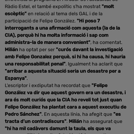
Ràdio Estel, el també expolític s'ha mostrat
"molt
escèptic"
en relació al tema dels GAL i de la
participació de Felipe González.
"Hi poso 7
interrogants a una afirmació com aquesta (la de la
CIA), perquè hi ha molta informació i sap com
administra-la de manera convenient"
, ha comentat.
Milián
ha optat per ser
"curós davant la investigació
amb Felipe Gonzalez perquè, si hi ha causa, hi hauria
una responsabilitat penal"
. Igualment ha aclarit que
"arribar a aquesta situació seria un desastre per a
Espanya"
.
L'escriptor i exdiputat ha recordat que
"Felipe
González va dir que aquest govern era un desastre, i
ara és molt curiós que la CIA ho reveli tot just quan
Felipe González ha plantat cara a aquest executiu de
Pedro Sánchez"
. En aquesta línia, ha afegit que
"es
tracta d’un contradiscurs"
.
Milián
ha assegurat que
"hi ha mil cadàvers damunt la taula, els que va