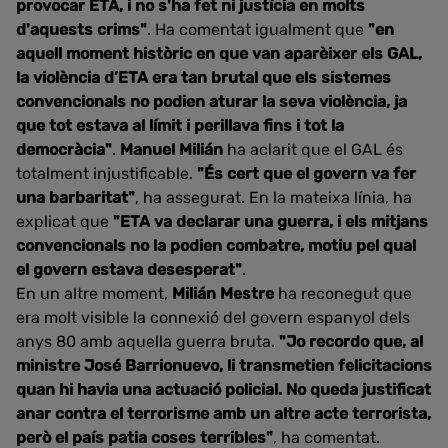
provocar ETA, i no s'ha fet ni justícia en molts
d'aquests crims"
. Ha comentat igualment que
"en
aquell moment històric en que van aparèixer els GAL,
la violència d’ETA era tan brutal que els sistemes
convencionals no podien aturar la seva violència, ja
que tot estava al límit i perillava fins i tot la
democràcia"
.
Manuel Milián
ha aclarit que el GAL és
totalment injustificable.
"És cert que el govern va fer
una barbaritat"
, ha assegurat. En la mateixa línia, ha
explicat que
"ETA va declarar una guerra, i els mitjans
convencionals no la podien combatre, motiu pel qual
el govern estava desesperat"
.
En un altre moment,
Milián Mestre
ha reconegut que
era molt visible la connexió del govern espanyol dels
anys 80 amb aquella guerra bruta.
"Jo recordo que, al
ministre José Barrionuevo, li transmetien felicitacions
quan hi havia una actuació policial. No queda justificat
anar contra el terrorisme amb un altre acte terrorista,
però el país patia coses terribles"
, ha comentat.