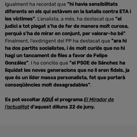
Igualment ha recordat que
"hi havia sensibilitats
diferents en els qui estàvem en la batalla contra ETA i
les víctimes"
. L'analista, a més, ha destacat que
"el
judici a tot plegat s’ha de fer de manera molt curosa,
perquè s’ha de mirar en conjunt, per valorar-ho bé"
.
Finalment, l'exdirigent del PP ha destacat que
"ara hi
ha dos partits socialistes, i és molt curiós que no hi
hagi un tancament de files a favor de Felipe
González"
. I ha conclòs que
"el PSOE de Sánchez ha
liquidat les noves generacions que no li eren fidels, ja
que és un líder massa personalista, fet que portarà
conseqüències molt desagradables"
.
Es pot escoltar
AQUÍ
el programa
El Mirador de
l'actualitat
d'aquest dilluns 22 de juny.