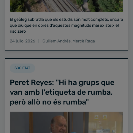
El geòleg subratlla que els estudis són molt complets, encara
que diu que en obres d'aquestes magnituds mai existeix el
risc zero
24 juliol 2026
Guillem Andrés
,
Mercè Raga
SOCIETAT
Peret Reyes: "Hi ha grups que
van amb l'etiqueta de rumba,
però allò no és rumba"