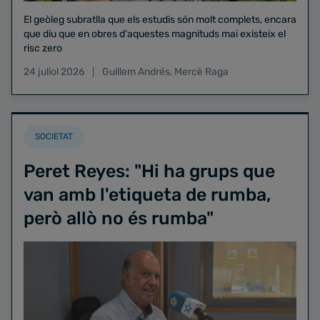
El geòleg subratlla que els estudis són molt complets, encara
que diu que en obres d'aquestes magnituds mai existeix el
risc zero
24 juliol 2026
Guillem Andrés
,
Mercè Raga
SOCIETAT
Peret Reyes: "Hi ha grups que
van amb l'etiqueta de rumba,
però allò no és rumba"