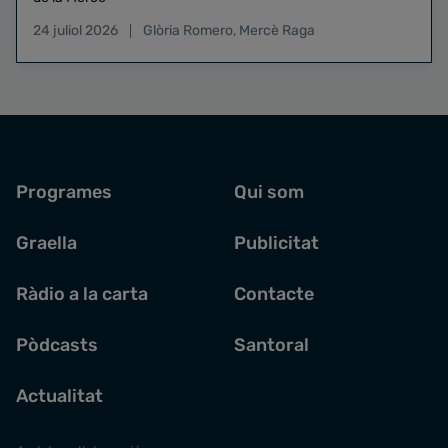
24 juliol 2026
Glòria Romero
,
Mercè Raga
Programes
Qui som
Graella
Publicitat
Ràdio a la carta
Contacte
Pòdcasts
Santoral
Actualitat