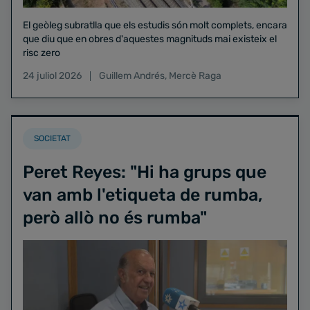
El geòleg subratlla que els estudis són molt complets, encara
que diu que en obres d'aquestes magnituds mai existeix el
risc zero
24 juliol 2026
Guillem Andrés
,
Mercè Raga
SOCIETAT
Peret Reyes: "Hi ha grups que
van amb l'etiqueta de rumba,
però allò no és rumba"