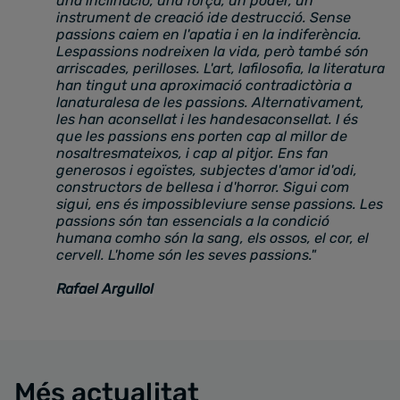
una inclinació, una força, un poder, un
instrument de creació ide destrucció. Sense
passions caiem en l'apatia i en la indiferència.
Lespassions nodreixen la vida, però també són
arriscades, perilloses. L'art, lafilosofia, la literatura
han tingut una aproximació contradictòria a
lanaturalesa de les passions. Alternativament,
les han aconsellat i les handesaconsellat. I és
que les passions ens porten cap al millor de
nosaltresmateixos, i cap al pitjor. Ens fan
generosos i egoïstes, subjectes d'amor id'odi,
constructors de bellesa i d'horror. Sigui com
sigui, ens és impossibleviure sense passions. Les
passions són tan essencials a la condició
humana comho són la sang, els ossos, el cor, el
cervell. L'home són les seves passions."
Rafael Argullol
Més actualitat