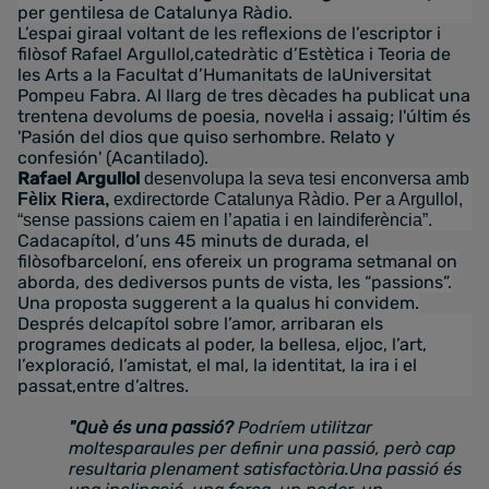
per gentilesa de Catalunya Ràdio.
L’espai giraal voltant de les reflexions de l’escriptor i
filòsof Rafael Argullol,catedràtic d’Estètica i Teoria de
les Arts a la Facultat d’Humanitats de laUniversitat
Pompeu Fabra. Al llarg de tres dècades ha publicat una
trentena devolums de poesia, novel·la i assaig; l'últim és
'Pasión del dios que quiso serhombre. Relato y
confesión' (Acantilado).
Rafael Argullol
desenvolupa la seva tesi enconversa amb
Fèlix Riera,
exdirectorde Catalunya Ràdio. Per a Argullol,
“sense passions caiem en l’apatia i en laindiferència”.
Cadacapítol, d’uns 45 minuts de durada,
el
filòsofbarceloní, ens ofereix un programa setmanal on
aborda, des dediversos punts de vista, les “passions”.
Una proposta suggerent a la qualus hi convidem.
Després delcapítol sobre l’amor, arribaran els
programes dedicats al poder, la bellesa, eljoc, l’art,
l’exploració, l’amistat, el mal, la identitat, la ira i el
passat,entre d’altres.
"Què és una passió?
Podríem utilitzar
moltesparaules per definir una passió, però cap
resultaria plenament satisfactòria.Una passió és