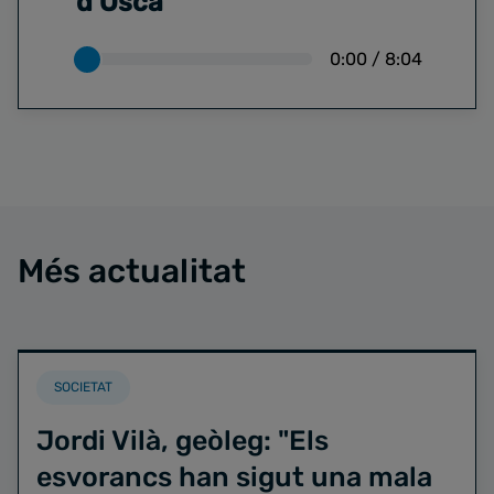
d'Osca
0:00
/
8:04
Més actualitat
SOCIETAT
Jordi Vilà, geòleg: "Els
esvorancs han sigut una mala