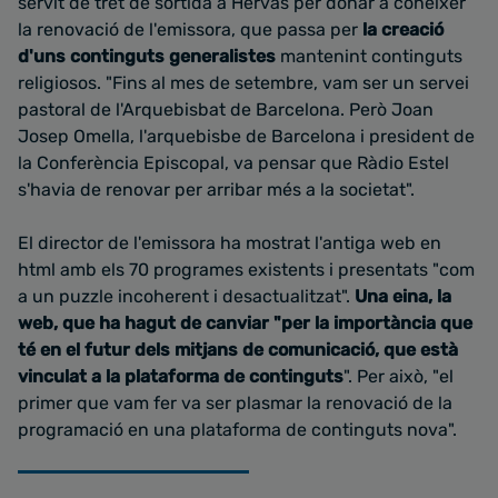
servit de tret de sortida a Hervás per donar a conèixer
la renovació de l'emissora, que passa per
la creació
d'uns continguts generalistes
mantenint continguts
religiosos. "Fins al mes de setembre, vam ser un servei
pastoral de l'Arquebisbat de Barcelona. Però Joan
Josep Omella, l'arquebisbe de Barcelona i president de
la Conferència Episcopal, va pensar que Ràdio Estel
s'havia de renovar per arribar més a la societat".
El director de l'emissora ha mostrat l'antiga web en
html amb els 70 programes existents i presentats "com
a un puzzle incoherent i desactualitzat".
Una eina, la
web, que ha hagut de canviar "per la importància que
té en el futur dels mitjans de comunicació, que està
vinculat a la plataforma de continguts
". Per això, "el
primer que vam fer va ser plasmar la renovació de la
programació en una plataforma de continguts nova".