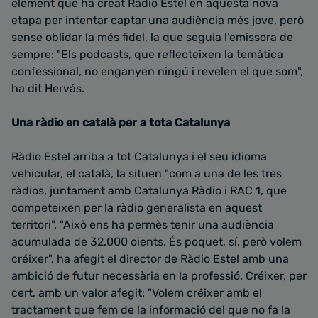
element que ha creat Ràdio Estel en aquesta nova
etapa per intentar captar una audiència més jove, però
sense oblidar la més fidel, la que seguia l'emissora de
sempre: "Els podcasts, que reflecteixen la temàtica
confessional, no enganyen ningú i revelen el que som",
ha dit Hervás.
Una ràdio en català per a tota Catalunya
Ràdio Estel arriba a tot Catalunya i el seu idioma
vehicular, el català, la situen "com a una de les tres
ràdios, juntament amb Catalunya Ràdio i RAC 1, que
competeixen per la ràdio generalista en aquest
territori". "Això ens ha permès tenir una audiència
acumulada de 32.000 oients. És poquet, sí, però volem
créixer", ha afegit el director de Ràdio Estel amb una
ambició de futur necessària en la professió. Créixer, per
cert, amb un valor afegit: "Volem créixer amb el
tractament que fem de la informació del que no fa la