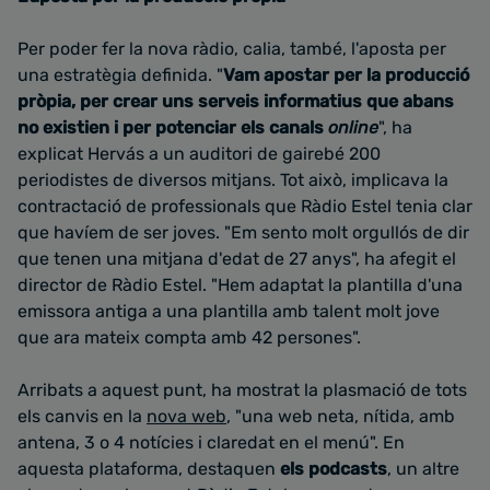
Per poder fer la nova ràdio, calia, també, l'aposta per
una estratègia definida. "
Vam apostar per la producció
pròpia, per crear uns serveis informatius que abans
no existien i per potenciar els canals
online
", ha
explicat Hervás a un auditori de gairebé 200
periodistes de diversos mitjans. Tot això, implicava la
contractació de professionals que Ràdio Estel tenia clar
que havíem de ser joves. "Em sento molt orgullós de dir
que tenen una mitjana d'edat de 27 anys", ha afegit el
director de Ràdio Estel. "Hem adaptat la plantilla d'una
emissora antiga a una plantilla amb talent molt jove
que ara mateix compta amb 42 persones".
Arribats a aquest punt, ha mostrat la plasmació de tots
els canvis en la
nova web
, "una web neta, nítida, amb
antena, 3 o 4 notícies i claredat en el menú". En
aquesta plataforma, destaquen
els podcasts
, un altre