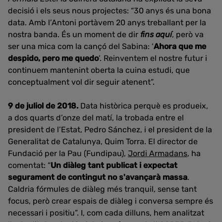
decisió i els seus nous projectes: “30 anys és una bona
data. Amb l’Antoni portàvem 20 anys treballant per la
nostra banda. És un moment de dir
fins aquí
, però va
ser una mica com la cançó del Sabina: ‘
Ahora que me
despido, pero me quedo
’. Reinventem el nostre futur i
continuem mantenint oberta la cuina estudi, que
conceptualment vol dir seguir atenent”.
9 de juliol de 2018.
Data històrica perquè es produeix,
a dos quarts d’onze del matí, la trobada entre el
president de l’Estat, Pedro Sánchez, i el president de la
Generalitat de Catalunya, Quim Torra. El director de
Fundació per la Pau (Fundipau),
Jordi Armadans
, ha
comentat: “
Un diàleg tant publicat i expectat
segurament de contingut no s'avançarà massa
.
Caldria fórmules de diàleg més tranquil, sense tant
focus, però crear espais de diàleg i conversa sempre és
necessari i positiu”. I, com cada dilluns, hem analitzat