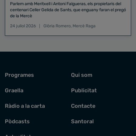
Parlem amb Meritxell i Antoni Falgueras, els propietaris del
centenari Celler Gelida de Sants, que enguany faran el pregó
de la Mercè
24 juliol 2026
Glòria Romero
,
Mercè Raga
Programes
Qui som
Graella
Publicitat
Ràdio a la carta
Contacte
Pòdcasts
Santoral