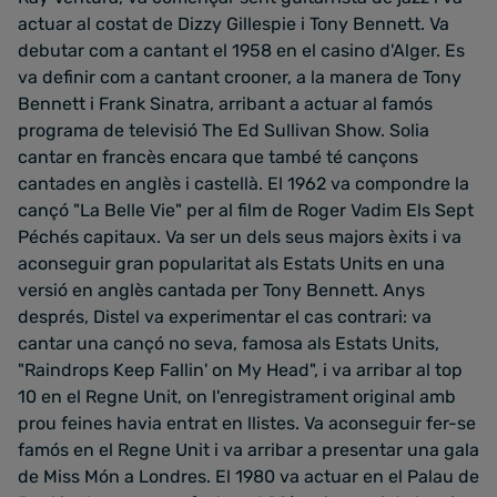
actuar al costat de Dizzy Gillespie i Tony Bennett. Va
debutar com a cantant el 1958 en el casino d'Alger. Es
va definir com a cantant crooner, a la manera de Tony
Bennett i Frank Sinatra, arribant a actuar al famós
programa de televisió The Ed Sullivan Show. Solia
cantar en francès encara que també té cançons
cantades en anglès i castellà. El 1962 va compondre la
cançó "La Belle Vie" per al film de Roger Vadim Els Sept
Péchés capitaux. Va ser un dels seus majors èxits i va
aconseguir gran popularitat als Estats Units en una
versió en anglès cantada per Tony Bennett. Anys
després, Distel va experimentar el cas contrari: va
cantar una cançó no seva, famosa als Estats Units,
"Raindrops Keep Fallin' on My Head", i va arribar al top
10 en el Regne Unit, on l'enregistrament original amb
prou feines havia entrat en llistes. Va aconseguir fer-se
famós en el Regne Unit i va arribar a presentar una gala
de Miss Món a Londres. El 1980 va actuar en el Palau de