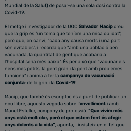
Mundial de la Salut) de posar-se una sola dosi contra la
Covid-19.
El metge i investigador de la UOC
Salvador Macip
creu
que la grip és "un tema que teníem una mica oblidat",
però que, en canvi, "cada any causa morts i una part
són evitables", i recorda que "amb una població ben
vacunada, la quantitat de gent que acabaria a
l'hospital seria més baixa". És per això que "vacunar els
nens més petits, la gent gran i la gent amb problemes
funciona" i anima a fer la
campanya de vacunació
conjunta
: de la grip i la
Covid-19
.
Macip, que també és escriptor, és a punt de publicar un
nou llibre, aquesta vegada sobre l'
envelliment
i amb
Manel Esteller, company de professió.
“Que vivim més
anys està molt clar, però el que estem fent és afegir
anys dolents a la vida”
, apunta, i insisteix en el fet que