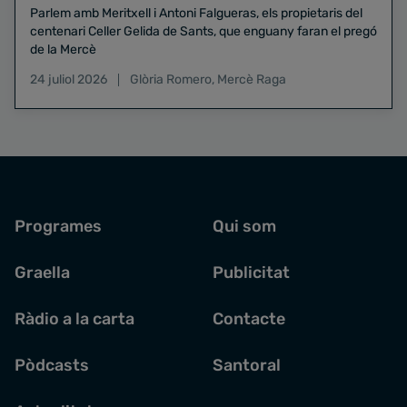
Parlem amb Meritxell i Antoni Falgueras, els propietaris del
centenari Celler Gelida de Sants, que enguany faran el pregó
de la Mercè
24 juliol 2026
Glòria Romero
,
Mercè Raga
Programes
Qui som
Graella
Publicitat
Ràdio a la carta
Contacte
Pòdcasts
Santoral