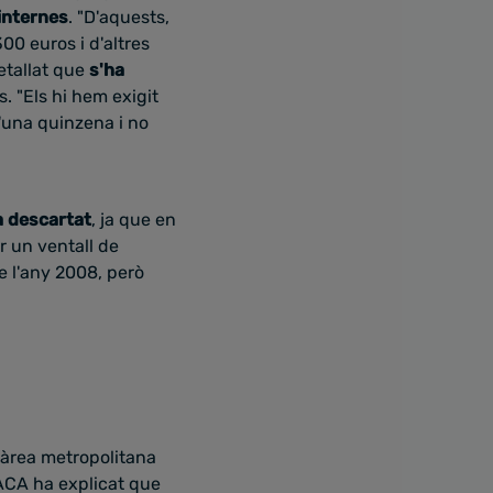
internes
. "D'aquests,
00 euros i d'altres
detallat que
s'ha
s. "Els hi hem exigit
 d'una quinzena i no
a descartat
, ja que en
r un ventall de
e l'any 2008, però
 l'àrea metropolitana
'ACA ha explicat que