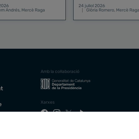
pregó de la Mercè
 2026
24 juliol 2026
lem Andrés
,
Mercè Raga
Glòria Romero
,
Mercè Rag
Amb la col·laboració
at
Xarxes
e
Descarrega la nostra app