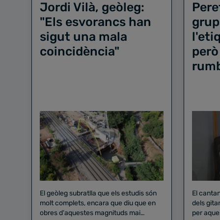
Jordi Vilà, geòleg:
Pere
"Els esvorancs han
grup
sigut una mala
l'et
coincidència"
però
rum
El geòleg subratlla que els estudis són
El canta
molt complets, encara que diu que en
dels gita
obres d'aquestes magnituds mai
per aque