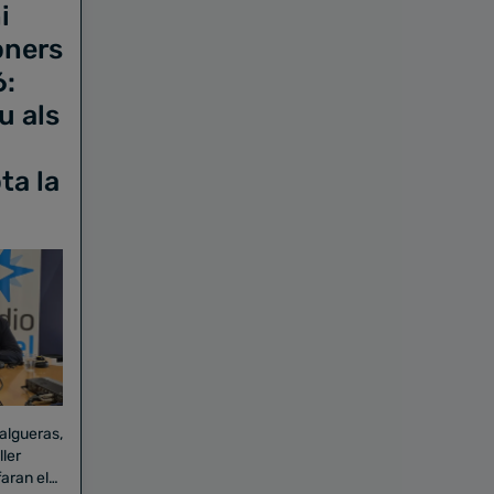
i
oners
6:
u als
ta la
Falgueras,
aran el