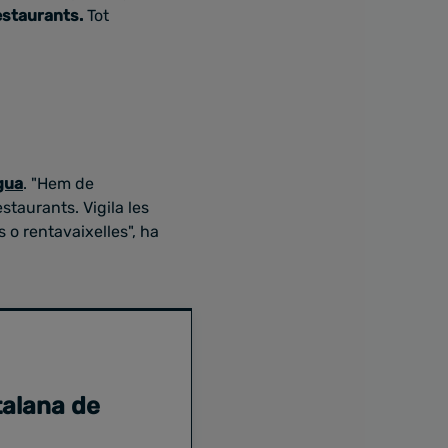
restaurants.
Tot
gua
. "Hem de
staurants. Vigila les
 o rentavaixelles", ha
talana de