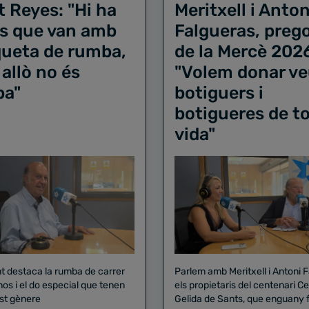
t Reyes: "Hi ha
Meritxell i Anton
s que van amb
Falgueras, preg
iqueta de rumba,
de la Mercè 202
 allò no és
"Volem donar ve
ba"
botiguers i
botigueres de to
vida"
nt destaca la rumba de carrer
Parlem amb Meritxell i Antoni 
nos i el do especial que tenen
els propietaris del centenari Celler
st gènere
Gelida de Sants, que enguany f