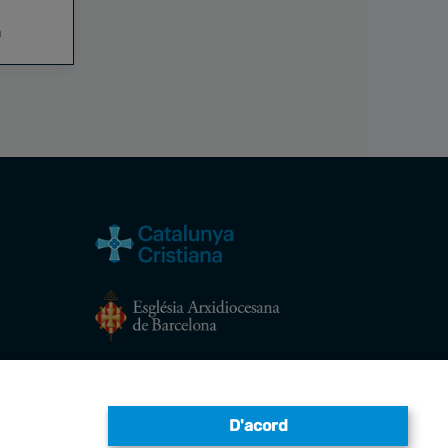
a
Avís legal
D'acord