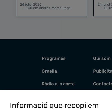
existeix el risc zero
24 juliol 2026
24 juliol
Guillem Andrés
,
Mercè Raga
Guil
Programes
Qui som
Graella
Publicit
Ràdio a la carta
Contact
Pòdcasts
Santoral
Informació que recopilem
Actualitat