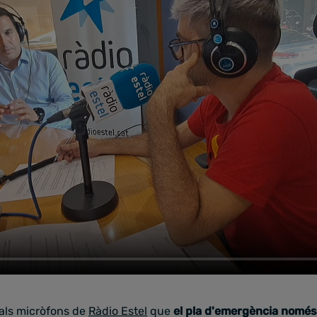
 als micròfons de
Ràdio Estel
que
el pla d'emergència només