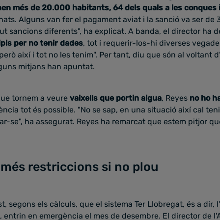
nen més de 20.000 habitants, 64 dels quals a les conques 
nats. Alguns van fer el pagament aviat i la sanció va ser de 3
gut sancions diferents", ha explicat. A banda, el director ha 
pis per no tenir dades
, tot i requerir-los-hi diverses vegade
però així i tot no les tenim". Per tant, diu que són al voltant
guns mitjans han apuntat.
 que tornem a veure
vaixells que portin aigua
, Reyes
no ho h
cia tot és possible. "No se sap, en una situació així cal teni
ncar-se", ha assegurat. Reyes ha remarcat que estem pitjor qu
més restriccions si no plou
st, segons els càlculs, que el sistema Ter Llobregat, és a dir,
, entrin en emergència el mes de desembre. El director de l