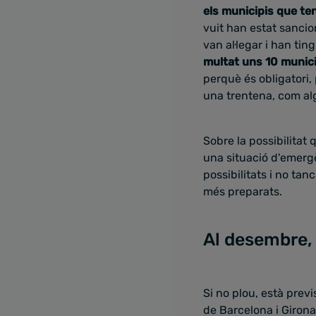
els municipis que te
vuit han estat sancio
van al·legar i han tin
multat uns 10 munici
perquè és obligatori, 
una trentena, com al
Sobre la possibilitat
una situació d'emergèn
possibilitats i no ta
més preparats.
Al desembre, 
Si no plou, està previ
de Barcelona i Girona