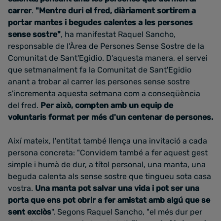
carrer
.
"Mentre duri el fred, diàriament sortirem a
portar mantes i begudes calentes a les persones
sense sostre"
, ha manifestat Raquel Sancho,
responsable de l'Àrea de Persones Sense Sostre de la
Comunitat de Sant'Egidio. D'aquesta manera, el servei
que setmanalment fa la Comunitat de Sant'Egidio
anant a trobar al carrer les persones sense sostre
s'incrementa aquesta setmana com a conseqüència
del fred.
Per això, compten amb un equip de
voluntaris format per més d'un centenar de persones.
Així mateix, l'entitat també llença una invitació a cada
persona concreta: "Convidem també a fer aquest gest
simple i humà de dur, a títol personal, una manta, una
beguda calenta als sense sostre que tingueu sota casa
vostra.
Una manta pot salvar una vida i pot ser una
porta que ens pot obrir a fer amistat amb algú que se
sent exclòs
". Segons Raquel Sancho, "el més dur per