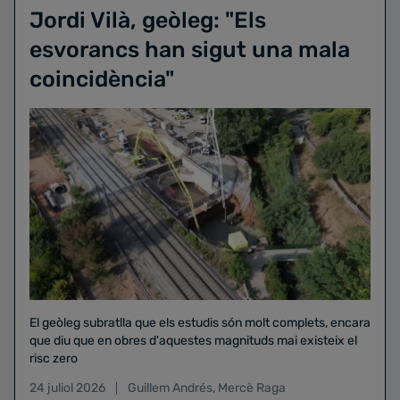
Jordi Vilà, geòleg: "Els
esvorancs han sigut una mala
coincidència"
El geòleg subratlla que els estudis són molt complets, encara
que diu que en obres d'aquestes magnituds mai existeix el
risc zero
24 juliol 2026
Guillem Andrés
,
Mercè Raga