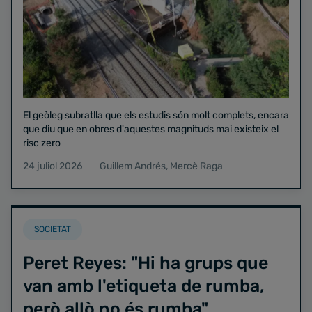
El geòleg subratlla que els estudis són molt complets, encara
que diu que en obres d'aquestes magnituds mai existeix el
risc zero
24 juliol 2026
Guillem Andrés
,
Mercè Raga
SOCIETAT
Peret Reyes: "Hi ha grups que
van amb l'etiqueta de rumba,
però allò no és rumba"