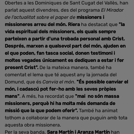
Obertes a les Dominiques de Sant Cugat del Vallès, han
parlat aquest divendres, des del programa
El Mirador
de l'actualitat sobre el paper de
missioners i
missioneres arreu del món. Riera
ha destacat que
"la
vida espiritual dels missioners, els quals sempre
parteixen a partir d'una trobada personal amb Crist.
Després, marxen a qualsevol part del món, ajuden en
el que poden, fan tasca social, donen testimoni i
moltes vegades únicament es dediquen a estar i fer
present Crist".
De la mateixa manera, també ha
comentat el lema que té aquest any la jornada del
Domund, que és
Canvia el món
.
"És possible canviar el
món, i cadascú pot fer-ho amb les seves pròpies
mans"
. A més, ha recordat que
"mai no són massa
missioners, perquè hi ha molta més demanda de
missió que la que podem oferir".
També ha animat
tothom a col·laborar de la manera que puguin amb tota
aquesta obra missionera.
Per la seva banda,
Sara Martín i Aranza Martín
han