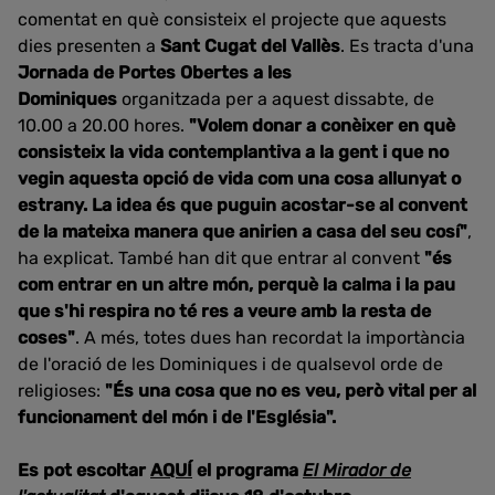
comentat en què consisteix el projecte que aquests
dies presenten a
Sant Cugat del Vallès
. Es tracta d'una
Jornada de Portes Obertes a les
Dominiques
organitzada per a aquest dissabte, de
10.00 a 20.00 hores.
"Volem donar a conèixer en què
consisteix la vida contemplantiva a la gent i que no
vegin aquesta opció de vida com una cosa allunyat o
estrany. La idea és que puguin acostar-se al convent
de la mateixa manera que anirien a casa del seu cosí"
,
ha explicat. També han dit que entrar al convent
"és
com entrar en un altre món, perquè la calma i la pau
que s'hi respira no té res a veure amb la resta de
coses"
. A més, totes dues han recordat la importància
de l'oració de les Dominiques i de qualsevol orde de
religioses:
"És una cosa que no es veu, però vital per al
funcionament del món i de l'Església".
Es pot escoltar
AQUÍ
el programa
El Mirador de