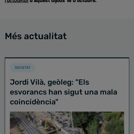
l'actualitat
d'aquest dijous 18 d'octubre.
Més actualitat
SOCIETAT
Jordi Vilà, geòleg: "Els
esvorancs han sigut una mala
coincidència"