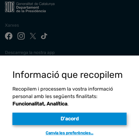
Xarxes
Descarrega la nostra app
Informació que recopilem
Recopilem i processem la vostra informació
personal amb les següents finalitats:
Funcionalitat, Analítica
.
D'acord
Avís legal
Canvia les preferències…