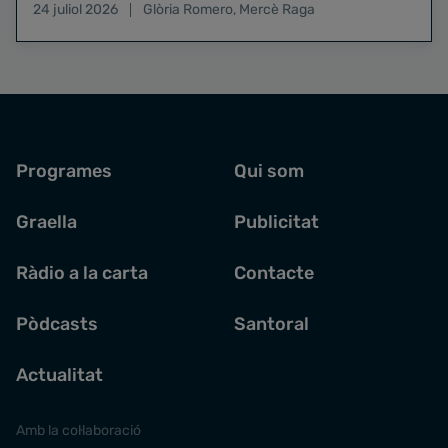
24 juliol 2026
Glòria Romero
,
Mercè Raga
Programes
Qui som
Graella
Publicitat
Ràdio a la carta
Contacte
Pòdcasts
Santoral
Actualitat
Amb la col·laboració