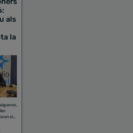
oners
6:
u als
ta la
Falgueras,
aran el
a