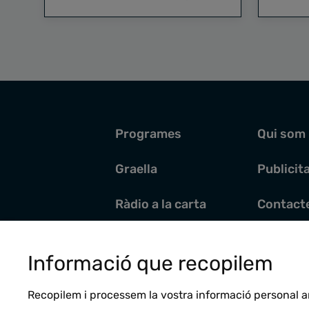
Programes
Qui som
Graella
Publicit
Ràdio a la carta
Contact
Pòdcasts
Santoral
Informació que recopilem
Actualitat
Recopilem i processem la vostra informació personal a