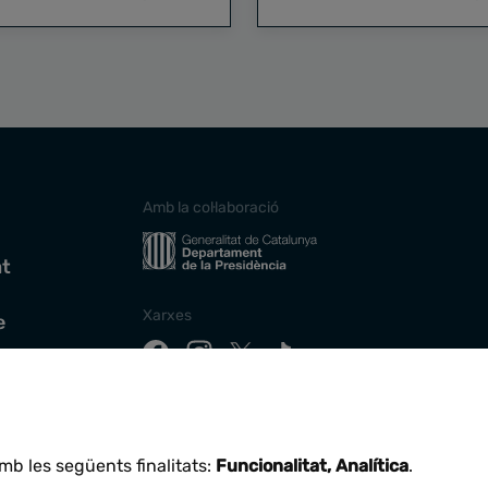
Amb la col·laboració
at
Xarxes
e
Descarrega la nostra app
mb les següents finalitats:
Funcionalitat, Analítica
.