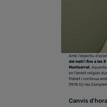
Amb l'objectiu d'acom
del matí i fins a les 
Montserrat
. Aquesta
en l'àmbit religiós d
Poblet i continua amb
(19.15 h) i les Comple
Canvis d'hora