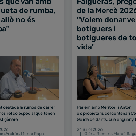
s que van amb
Falgueras, preg
iqueta de rumba,
de la Mercè 202
 allò no és
"Volem donar ve
ba"
botiguers i
botigueres de to
vida"
nt destaca la rumba de carrer
Parlem amb Meritxell i Antoni 
nos i el do especial que tenen
els propietaris del centenari Celler
st gènere
Gelida de Sants, que enguany f
pregó de la Mercè
 2026
24 juliol 2026
lem Andrés
,
Mercè Raga
Glòria Romero
,
Mercè Rag