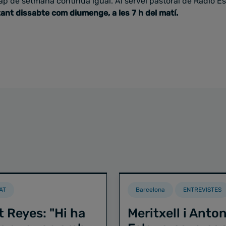
p de setmana continua igual. Al servei pastoral de Ràdio Es
 tant dissabte com diumenge, a les 7 h del matí.
AT
Barcelona
ENTREVISTES
t Reyes: "Hi ha
Meritxell i Anton