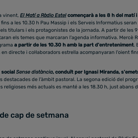
a vinent,
El Matí a Ràdio Estel
començarà a les 8 h del matí i 
 fins a les 10.30 h Pau Massip i els Serveis Informatius sera
ls titulars i els protagonistes de la jornada. A partir de les 9
taran els temes que marcaran l'agenda informativa. Mercè Ra
ograma
a partir de les 10.30 h amb la part d'entreteniment
. 
en directe i col·laboradors estrella acompanyaran l'oient fin
i social
Sense distància
, conduït per Ignasi Miranda, s'emetr
es destacades de l'àmbit pastoral. La segona edició del prog
ns religioses més actuals es manté a les 18.30 h, just abans 
de cap de setmana