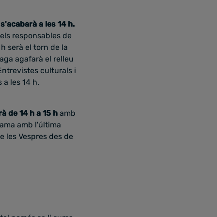
s'acabarà a les 14 h.
n els responsables de
 h serà el torn de la
ga agafarà el relleu
Entrevistes culturals i
s a les 14 h.
à de 14 h a 15 h
amb
rama amb l'última
de les Vespres des de