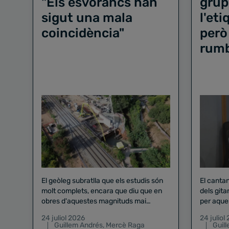
"Els esvorancs han
grup
sigut una mala
l'et
coincidència"
però
rum
El geòleg subratlla que els estudis són
El canta
molt complets, encara que diu que en
dels gita
obres d'aquestes magnituds mai
per aque
existeix el risc zero
24 juliol 2026
24 juliol
Guillem Andrés
,
Mercè Raga
Guil