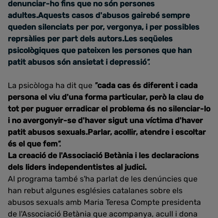
denunciar-ho fins que no són persones
adultes.Aquests casos d'abusos gairebé sempre
queden silenciats per por, vergonya, i per possibles
reprsàlies per part dels autors.Les seqüeles
psicològiques que pateixen les persones que han
patit abusos són ansietat i depressió
".
La psicòloga ha dit que
"
cada cas és diferent i cada
persona el viu d'una forma particular, però la clau de
tot per puguer erradicar el problema és no silenciar-lo
i no avergonyir-se d'haver sigut una víctima d'haver
patit abusos sexuals.Parlar, acollir, atendre i escoltar
és el que fem
".
La creació de l'Associació Betània i les declaracions
dels liders independentistes al judici.
Al programa també s'ha parlat de les denúncies que
han rebut algunes esglésies catalanes sobre els
abusos sexuals amb Maria Teresa Compte presidenta
de l'Associació Betània que acompanya, acull i dona